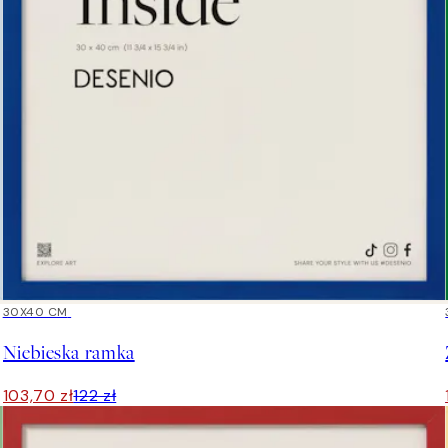
15%*
30X40 CM
Niebieska ramka
103,70 zł
122 zł