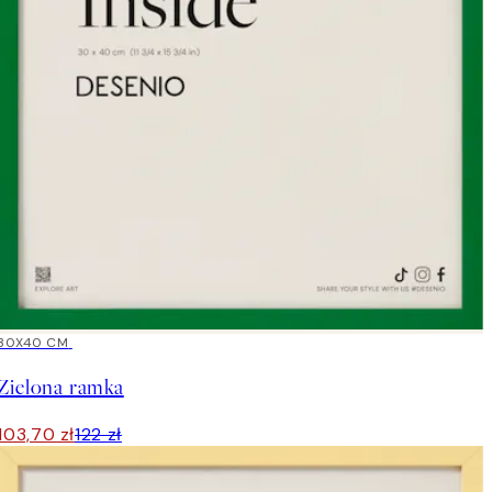
15%*
30X40 CM
Zielona ramka
103,70 zł
122 zł