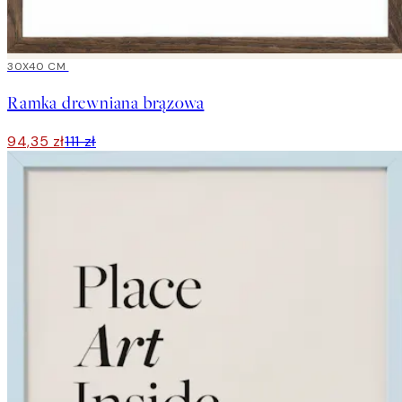
15%*
30X40 CM
Ramka drewniana brązowa
94,35 zł
111 zł