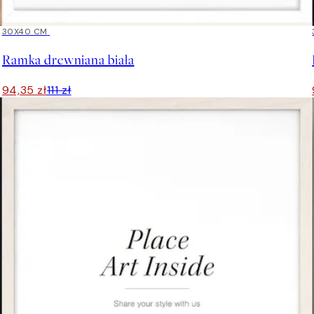
15%*
30X40 CM
Ramka drewniana biała
94,35 zł
111 zł