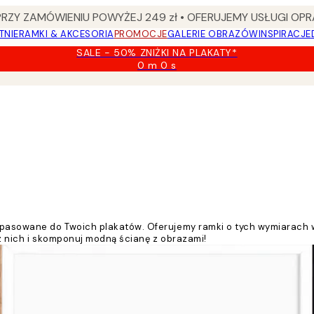
Y ZAMÓWIENIU POWYŻEJ 249 zł • OFERUJEMY USŁUGI OPR
TNIE
RAMKI & AKCESORIA
PROMOCJE
GALERIE OBRAZÓW
INSPIRACJE
SALE - 50% ZNIŻKI NA PLAKATY*
0 m
0 s
Ważny
do:
2026-
08-
09
dopasowane do Twoich plakatów. Oferujemy ramki o tych wymiarach w
a z nich i skomponuj modną ścianę z obrazami!