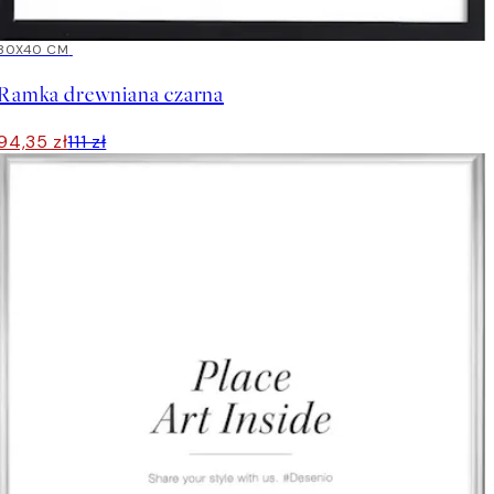
15%*
30X40 CM
Ramka drewniana czarna
94,35 zł
111 zł