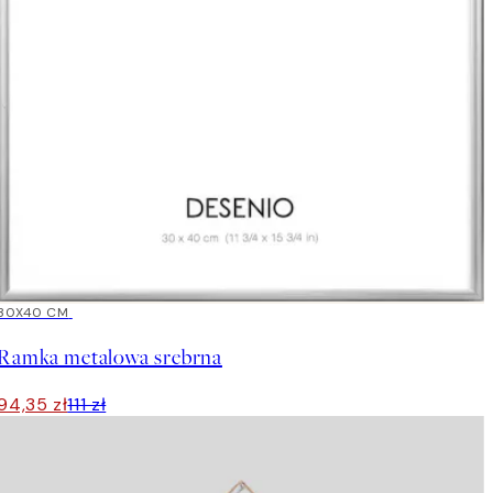
15%*
30X40 CM
Ramka metalowa srebrna
94,35 zł
111 zł