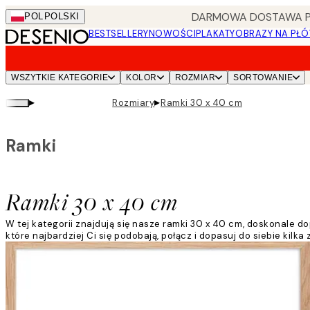
Skip
DARMOWA DOSTAWA PRZ
POL
POLSKI
to
BESTSELLERY
NOWOŚCI
PLAKATY
OBRAZY NA PŁÓ
main
content.
WSZYTKIE KATEGORIE
KOLOR
ROZMIAR
SORTOWANIE
▸
▸
Rozmiary
Ramki 30 x 40 cm
Ramki
Ramki 30 x 40 cm
W tej kategorii znajdują się nasze ramki 30 x 40 cm, doskonale 
które najbardziej Ci się podobają, połącz i dopasuj do siebie kilk