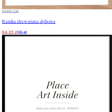
15%*
30X40 CM
Ramka drewniana dębowa
94,35 zł
111 zł