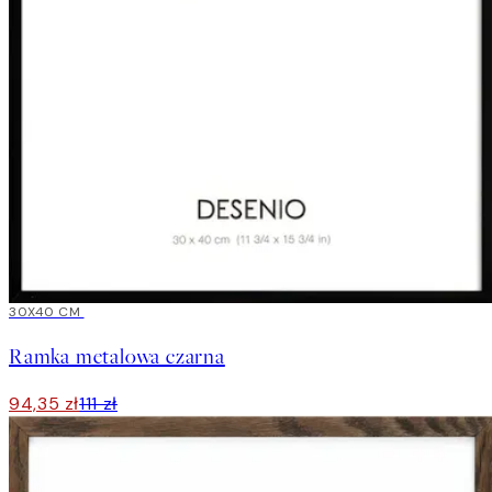
15%*
30X40 CM
Ramka metalowa czarna
94,35 zł
111 zł