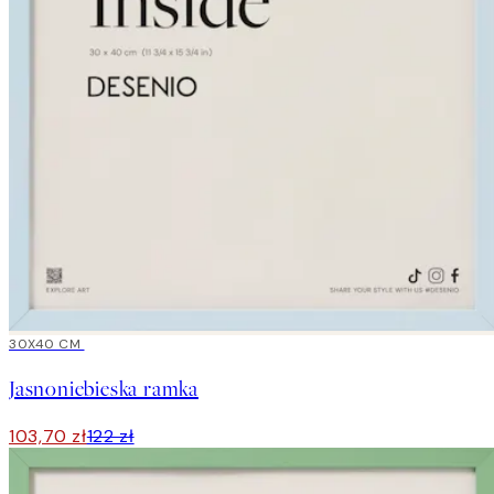
15%*
30X40 CM
Jasnoniebieska ramka
103,70 zł
122 zł