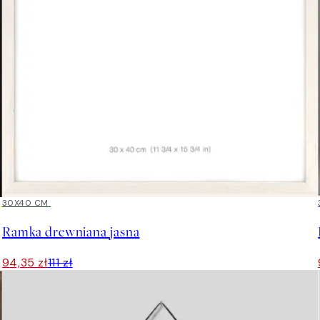
15%*
30X40 CM
Ramka drewniana jasna
94,35 zł
111 zł