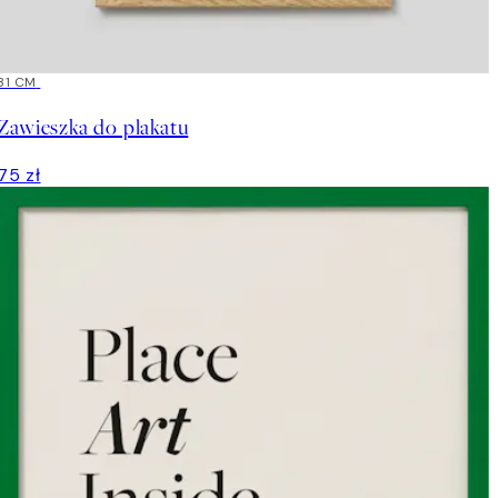
31 CM
Zawieszka do plakatu
75 zł