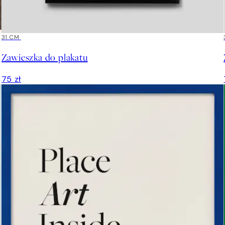
31 CM
Zawieszka do plakatu
75 zł