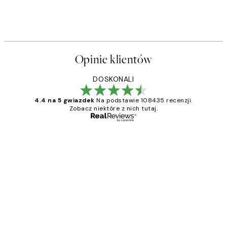
Opinie klientów
DOSKONALI
4.4 na 5 gwiazdek
Na podstawie 108435 recenzji.
Zobacz niektóre z nich tutaj.
Zweryfikowany kupujący
Opinie
klientów
Excellent quality at a nice price
20 kwi
Magdalena B