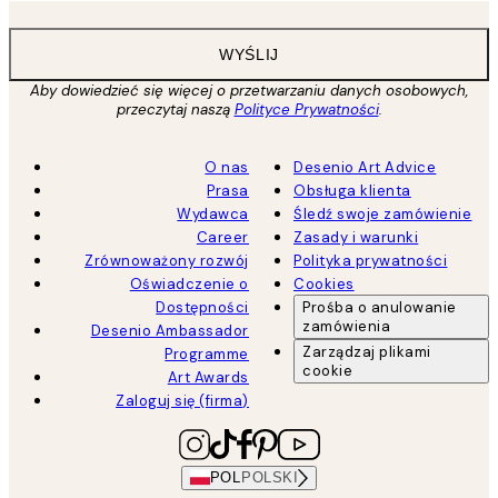
WYŚLIJ
Aby dowiedzieć się więcej o przetwarzaniu danych osobowych,
przeczytaj naszą
Polityce Prywatności
.
O nas
Desenio Art Advice
Prasa
Obsługa klienta
Wydawca
Śledź swoje zamówienie
Career
Zasady i warunki
Zrównoważony rozwój
Polityka prywatności
Oświadczenie o
Cookies
Dostępności
Prośba o anulowanie
zamówienia
Desenio Ambassador
Zarządzaj plikami
Programme
cookie
Art Awards
Zaloguj się (firma)
POL
POLSKI