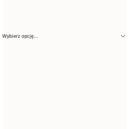
Wybierz opcję...
1
13x18 cm