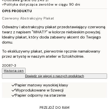
Dostawa gratis od 249 zł
Polityka dotycząca zwrotów w ciągu 90 dni
OPIS PRODUKTU
Czerwony Abstrakcyjny Plakat
Odważny i abstrakcyjny plakat przedstawiający czerwoną
twarz z napisem "WHAT?" w kolorze niebieskim powyżej.
Idealny plakat, który doda zabawny akcent do Twojego
domu.
To ekskluzywny plakat, pierwotnie ręcznie namalowany
przez artystę w naszym atelier w Sztokholmie.
20087-3
Historia cen
Dowiedz się więcej o naszych produktach
Papier matowy wysokiej klasy
Wyprodukowane w Szwecji
Papier odporny na starzenie
PRZEJDŹ DO RAM