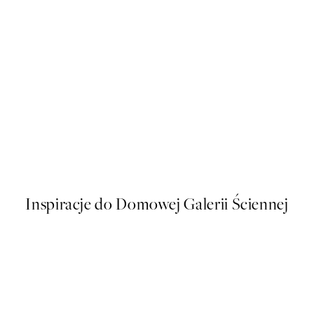
50%*
kat
Buon Appetito Plakat
Od 16 zł
32 zł
Inspiracje do Domowej Galerii Ściennej