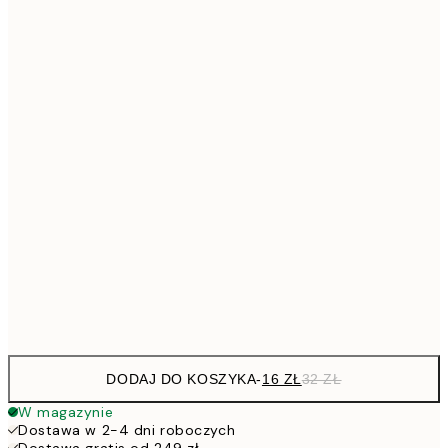
4
30x40 cm
5
40x50 cm
10
7
50x70 cm
15
10
70x100 cm
20
264,5
100x150 cm
52
Frame
options
DODAJ DO KOSZYKA
-
16 ZŁ
32 ZŁ
W magazynie
Dostawa w 2-4 dni roboczych