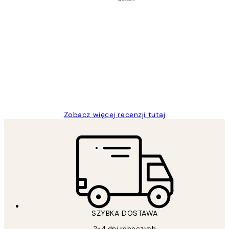
Zweryfikowany kupujący
Opinie
klientów
Excellent quality at a nice price
20 kwi
Magdalena B
Zobacz więcej recenzji tutaj
SZYBKA DOSTAWA
2-4 dni roboczych