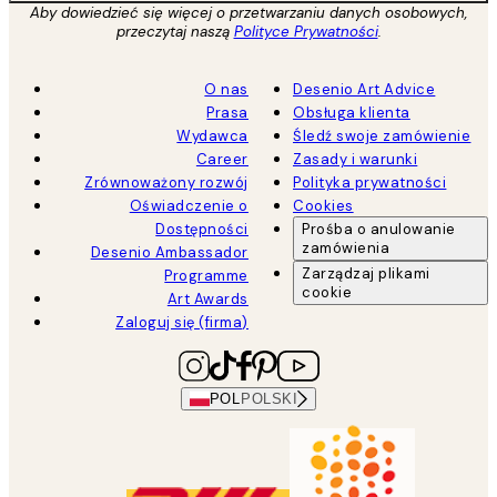
Aby dowiedzieć się więcej o przetwarzaniu danych osobowych,
przeczytaj naszą
Polityce Prywatności
.
O nas
Desenio Art Advice
Prasa
Obsługa klienta
Wydawca
Śledź swoje zamówienie
Career
Zasady i warunki
Zrównoważony rozwój
Polityka prywatności
Oświadczenie o
Cookies
Dostępności
Prośba o anulowanie
zamówienia
Desenio Ambassador
Zarządzaj plikami
Programme
cookie
Art Awards
Zaloguj się (firma)
POL
POLSKI