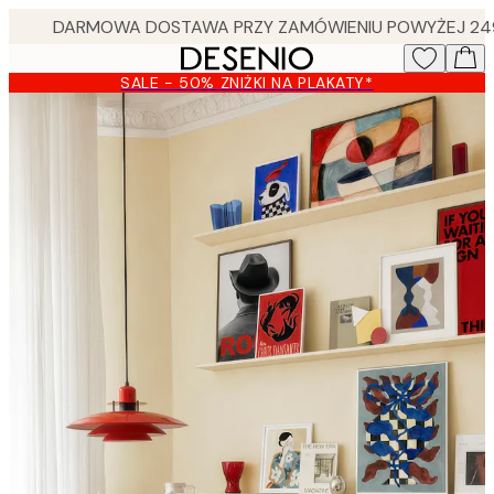
Skip
to
main
SALE - 50% ZNIŻKI NA PLAKATY*
content.