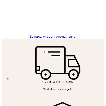
klientów
Excellent quality at a nice price
20 kwi
Magdalena B
Zobacz więcej recenzji tutaj
SZYBKA DOSTAWA
2-4 dni roboczych