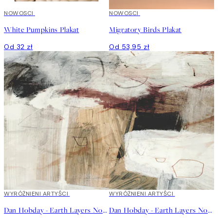
NOWOSCI
NOWOSCI
White Pumpkins Plakat
Migratory Birds Plakat
Od 32 zł
Od 53,95 zł
40%*
WYRÓŻNIENI ARTYŚCI
40%*
WYRÓŻNIENI ARTYŚCI
Dan Hobday - Earth Layers No1 Plakat
Dan Hobday - Earth Layers No2 Plakat