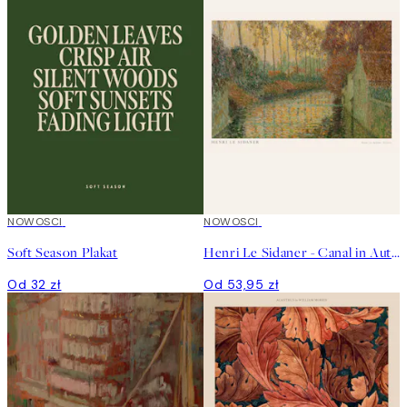
NOWOSCI
NOWOSCI
Soft Season Plakat
Henri Le Sidaner - Canal in Autumn Plakat
Od 32 zł
Od 53,95 zł