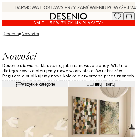
Skip
to
main
SALE - 50% ZNIŻKI NA PLAKATY*
content.
▸
Desenio
Nowości
Nowości
Desenio stawia na klasyczne, jak i najnowsze trendy. Właśnie
dlatego zawsze oferujemy nowe wzory plakatów i obrazów.
Regularnie publikujemy nowe kolekcje stworzone przez znanych
fotografów, artystów i nasz własny zespół kreatywny. Dzięki
Czytaj więcej
Wszytkie kategorie
Filtruj i sortuj
temu możesz zmieniać wygląd swojego domu w zależności od
potrzeb i pór roku.