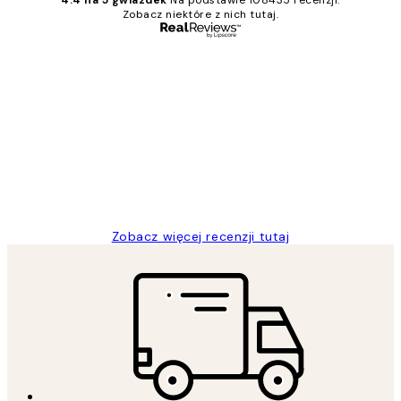
4.4 na 5 gwiazdek
Na podstawie 108435 recenzji.
Zobacz niektóre z nich tutaj.
Zweryfikowany kupujący
Opinie
klientów
Excellent quality at a nice price
20 kwi
Magdalena B
Zobacz więcej recenzji tutaj