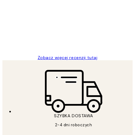
Opinie
klientów
Excellent quality at a nice price
20 kwi
Magdalena B
Zobacz więcej recenzji tutaj
SZYBKA DOSTAWA
2-4 dni roboczych