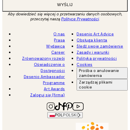
WYŚLIJ
Aby dowiedzieć się więcej o przetwarzaniu danych osobowych,
przeczytaj naszą
Polityce Prywatności
.
O nas
Desenio Art Advice
Prasa
Obsługa klienta
Wydawca
Śledź swoje zamówienie
Career
Zasady i warunki
Zrównoważony rozwój
Polityka prywatności
Oświadczenie o
Cookies
Dostępności
Prośba o anulowanie
zamówienia
Desenio Ambassador
Zarządzaj plikami
Programme
cookie
Art Awards
Zaloguj się (firma)
POL
POLSKI