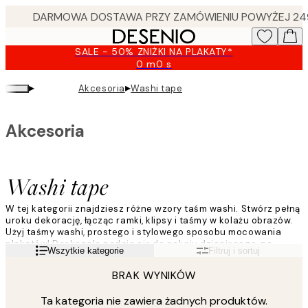
Skip
to
main
SALE - 50% ZNIŻKI NA PLAKATY*
content.
0 m
0 s
Ważny
do:
▸
▸
Akcesoria
Washi tape
2026-
08-
09
Akcesoria
Washi tape
W tej kategorii znajdziesz różne wzory taśm washi. Stwórz pełną
uroku dekorację, łącząc ramki, klipsy i taśmy w kolażu obrazów.
Użyj taśmy washi, prostego i stylowego sposobu mocowania
plakatów! Doskonale nadaje się do pokoju dziecięcego, na
Czytaj więcej
Wszytkie kategorie
Filtruj i sortuj
tablicę na ścianę lub biurko. Użyj jej także, kiedy chcesz uniknąć
wiercenia otworów w ścianie.
BRAK WYNIKÓW
Ta kategoria nie zawiera żadnych produktów.