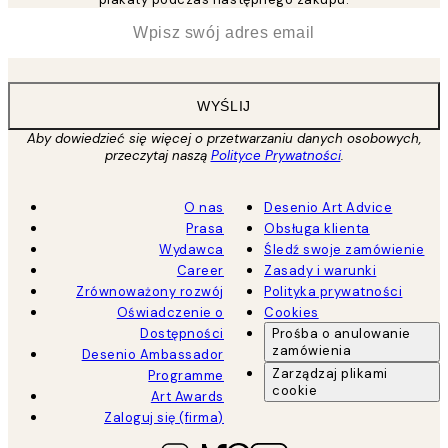
*
Email
WYŚLIJ
Aby dowiedzieć się więcej o przetwarzaniu danych osobowych,
przeczytaj naszą
Polityce Prywatności
.
O nas
Desenio Art Advice
Prasa
Obsługa klienta
Wydawca
Śledź swoje zamówienie
Career
Zasady i warunki
Zrównoważony rozwój
Polityka prywatności
Oświadczenie o
Cookies
Dostępności
Prośba o anulowanie
zamówienia
Desenio Ambassador
Zarządzaj plikami
Programme
cookie
Art Awards
Zaloguj się (firma)