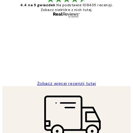
4.4 na 5 gwiazdek
Na podstawie 108435 recenzji.
Zobacz niektóre z nich tutaj.
Zweryfikowany kupujący
Opinie
klientów
Excellent quality at a nice price
20 kwi
Magdalena B
Zobacz więcej recenzji tutaj