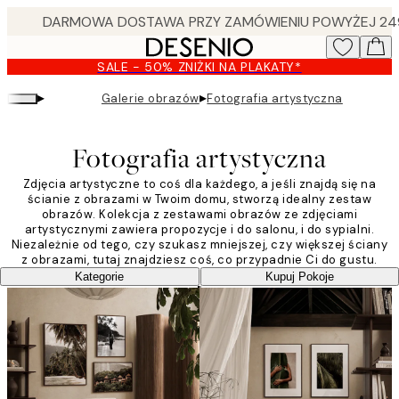
Skip
to
main
SALE - 50% ZNIŻKI NA PLAKATY*
content.
▸
▸
Galerie obrazów
Fotografia artystyczna
Fotografia artystyczna
Zdjęcia artystyczne to coś dla każdego, a jeśli znajdą się na
ścianie z obrazami w Twoim domu, stworzą idealny zestaw
obrazów. Kolekcja z zestawami obrazów ze zdjęciami
artystycznymi zawiera propozycje i do salonu, i do sypialni.
Niezależnie od tego, czy szukasz mniejszej, czy większej ściany
z obrazami, tutaj znajdziesz coś, co przypadnie Ci do gustu.
Kategorie
Kupuj Pokoje