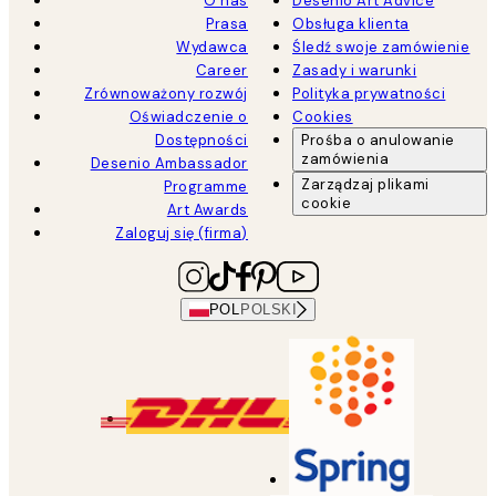
O nas
Desenio Art Advice
Prasa
Obsługa klienta
Wydawca
Śledź swoje zamówienie
Career
Zasady i warunki
Zrównoważony rozwój
Polityka prywatności
Oświadczenie o
Cookies
Dostępności
Prośba o anulowanie
zamówienia
Desenio Ambassador
Zarządzaj plikami
Programme
cookie
Art Awards
Zaloguj się (firma)
POL
POLSKI