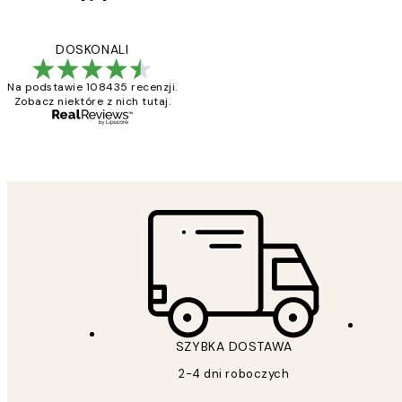
Opinie
klientów
Excellent quality a
DOSKONALI
Na podstawie 108435 recenzji.
Zobacz niektóre z nich tutaj.
20 kwi
Magdalena B
SZYBKA DOSTAWA
2-4 dni roboczych