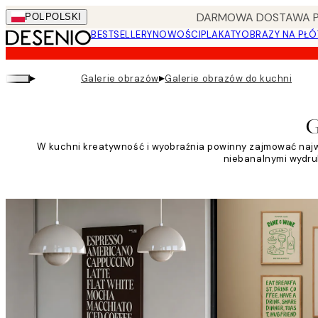
Skip
DARMOWA DOSTAWA PRZ
POL
POLSKI
to
BESTSELLERY
NOWOŚCI
PLAKATY
OBRAZY NA PŁÓ
main
content.
▸
▸
Galerie obrazów
Galerie obrazów do kuchni
G
W kuchni kreatywność i wyobraźnia powinny zajmować najważ
niebanalnymi wydruk