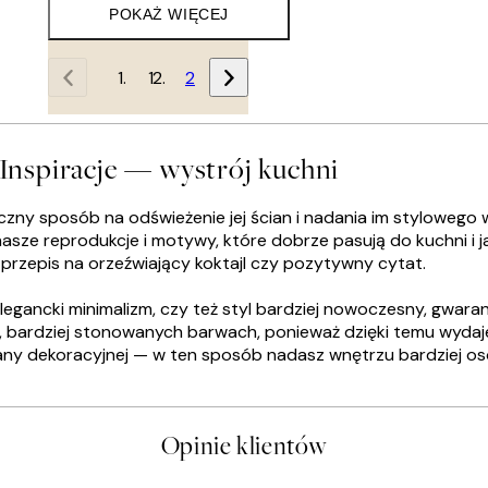
POKAŻ WIĘCEJ
1
2
Inspiracje — wystrój kuchni
eczny sposób na odświeżenie jej ścian i nadania im stylowego 
sze reprodukcje i motywy, które dobrze pasują do kuchni i j
 przepis na orzeźwiający koktajl czy pozytywny cytat.
legancki minimalizm, czy też styl bardziej nowoczesny, gwaran
 bardziej stonowanych barwach, ponieważ dzięki temu wydaje si
ciany dekoracyjnej — w ten sposób nadasz wnętrzu bardziej oso
Opinie klientów