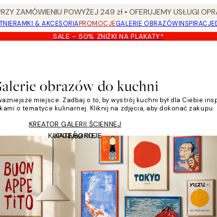
Y ZAMÓWIENIU POWYŻEJ 249 zł • OFERUJEMY USŁUGI OPR
TNIE
RAMKI & AKCESORIA
PROMOCJE
GALERIE OBRAZÓW
INSPIRACJE
SALE - 50% ZNIŻKI NA PLAKATY*
alerie obrazów do kuchni
niejsze miejsce. Zadbaj o to, by wystrój kuchni był dla Ciebie ins
ami o tematyce kulinarnej. Kliknij na zdjęcia, aby dokonać zakupu.
KREATOR GALERII ŚCIENNEJ
KUPUJ POKOJE
KATEGORIE
Tytuł