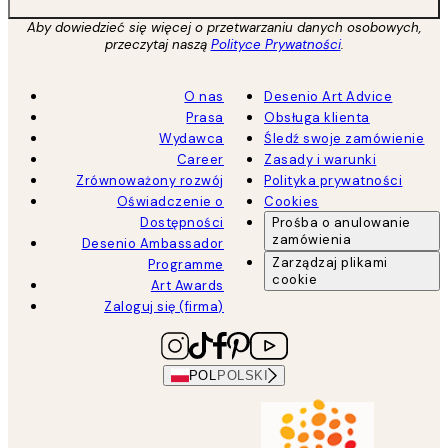
Aby dowiedzieć się więcej o przetwarzaniu danych osobowych,
przeczytaj naszą
Polityce Prywatności
.
O nas
Desenio Art Advice
Prasa
Obsługa klienta
Wydawca
Śledź swoje zamówienie
Career
Zasady i warunki
Zrównoważony rozwój
Polityka prywatności
Oświadczenie o
Cookies
Dostępności
Prośba o anulowanie
zamówienia
Desenio Ambassador
Zarządzaj plikami
Programme
cookie
Art Awards
Zaloguj się (firma)
POL
POLSKI