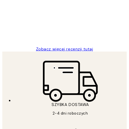
klientów
Excellent quality at a nice price
20 kwi
Magdalena B
Zobacz więcej recenzji tutaj
SZYBKA DOSTAWA
2-4 dni roboczych