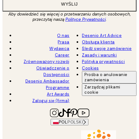
WYŚLIJ
Aby dowiedzieć się więcej o przetwarzaniu danych osobowych,
przeczytaj naszą
Polityce Prywatności
.
O nas
Desenio Art Advice
Prasa
Obsługa klienta
Wydawca
Śledź swoje zamówienie
Career
Zasady i warunki
Zrównoważony rozwój
Polityka prywatności
Oświadczenie o
Cookies
Dostępności
Prośba o anulowanie
zamówienia
Desenio Ambassador
Zarządzaj plikami
Programme
cookie
Art Awards
Zaloguj się (firma)
POL
POLSKI