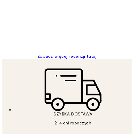
Opinie
klientów
Excellent quality at a nice price
20 kwi
Magdalena B
Zobacz więcej recenzji tutaj
SZYBKA DOSTAWA
2-4 dni roboczych