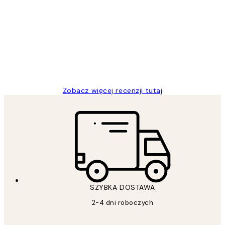
klientów
Excellent quality at a nice price
20 kwi
Magdalena B
Zobacz więcej recenzji tutaj
SZYBKA DOSTAWA
2-4 dni roboczych