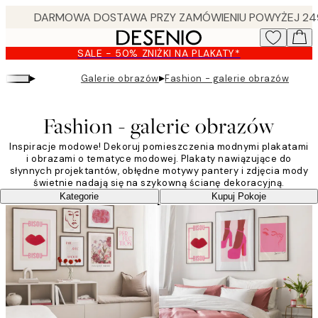
Skip
to
main
SALE - 50% ZNIŻKI NA PLAKATY*
content.
▸
▸
Galerie obrazów
Fashion - galerie obrazów
Fashion - galerie obrazów
Inspiracje modowe! Dekoruj pomieszczenia modnymi plakatami
i obrazami o tematyce modowej. Plakaty nawiązujące do
słynnych projektantów, obłędne motywy pantery i zdjęcia mody
świetnie nadają się na szykowną ścianę dekoracyjną.
Kategorie
Kupuj Pokoje