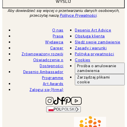
WYŚLIJ
Aby dowiedzieć się więcej o przetwarzaniu danych osobowych,
przeczytaj naszą
Polityce Prywatności
.
O nas
Desenio Art Advice
Prasa
Obsługa klienta
Wydawca
Śledź swoje zamówienie
Career
Zasady i warunki
Zrównoważony rozwój
Polityka prywatności
Oświadczenie o
Cookies
Dostępności
Prośba o anulowanie
zamówienia
Desenio Ambassador
Zarządzaj plikami
Programme
cookie
Art Awards
Zaloguj się (firma)
POL
POLSKI