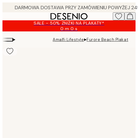
Skip
to
main
SALE - 50% ZNIŻKI NA PLAKATY*
content.
0 m
0 s
Ważny
do:
▸
▸
Amalfi Lifestyle
Furore Beach Plakat
2026-
08-
09
Product