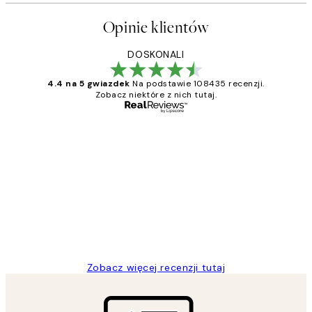
Opinie klientów
DOSKONALI
4.4 na 5 gwiazdek
Na podstawie 108435 recenzji.
Zobacz niektóre z nich tutaj.
Zweryfikowany kupujący
Opinie
klientów
Excellent quality at a nice price
20 kwi
Magdalena B
Zobacz więcej recenzji tutaj