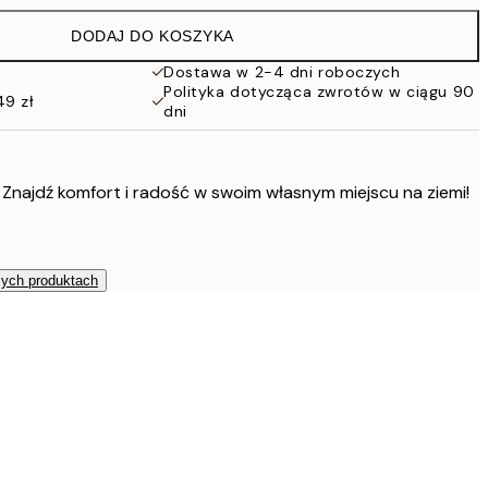
86 zł
DODAJ DO KOSZYKA
54 zł
108 zł
Dostawa w 2-4 dni roboczych
Polityka dotycząca zwrotów w ciągu 90
76 zł
49 zł
dni
152 zł
 Znajdź komfort i radość w swoim własnym miejscu na ziemi!
zych produktach