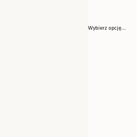
Wybierz opcję...
Frame
21x30 cm
options
30x40 cm