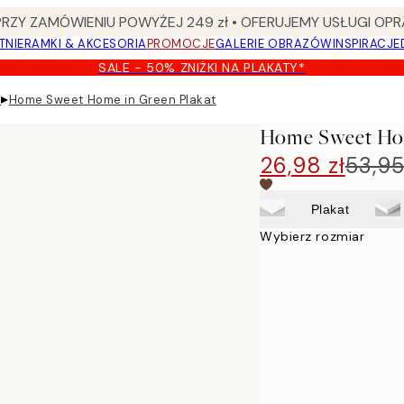
Y ZAMÓWIENIU POWYŻEJ 249 zł • OFERUJEMY USŁUGI OPR
TNIE
RAMKI & AKCESORIA
PROMOCJE
GALERIE OBRAZÓW
INSPIRACJE
SALE - 50% ZNIŻKI NA PLAKATY*
▸
e
Home Sweet Home in Green Plakat
Home Sweet Hom
26,98 zł
53,95
Plakat
Wybierz rozmiar