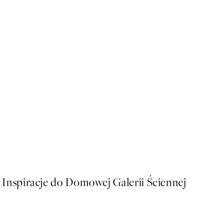
50%*
Rustic Botanicals Plakat
Od 32,23 zł
64,45 zł
Inspiracje do Domowej Galerii Ściennej