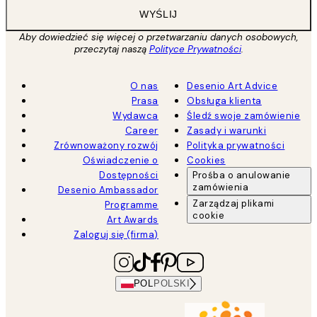
WYŚLIJ
Aby dowiedzieć się więcej o przetwarzaniu danych osobowych,
przeczytaj naszą
Polityce Prywatności
.
O nas
Desenio Art Advice
Prasa
Obsługa klienta
Wydawca
Śledź swoje zamówienie
Career
Zasady i warunki
Zrównoważony rozwój
Polityka prywatności
Oświadczenie o
Cookies
Dostępności
Prośba o anulowanie
zamówienia
Desenio Ambassador
Zarządzaj plikami
Programme
cookie
Art Awards
Zaloguj się (firma)
POL
POLSKI