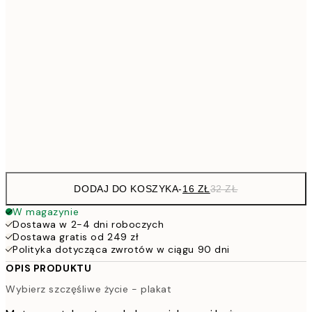
4
30x40 cm
5
40x50 cm
10
7
50x70 cm
15
Frame
options
DODAJ DO KOSZYKA
-
16 ZŁ
32 ZŁ
W magazynie
Dostawa w 2-4 dni roboczych
Dostawa gratis od 249 zł
Polityka dotycząca zwrotów w ciągu 90 dni
OPIS PRODUKTU
Wybierz szczęśliwe życie - plakat