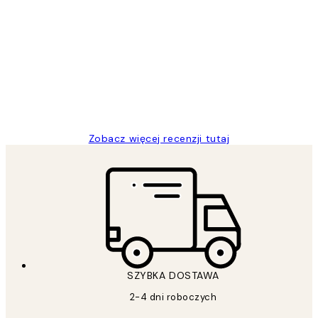
Zweryfikowany kupujący
Opinie
klientów
Excellent quality at a nice price
20 kwi
Magdalena B
Zobacz więcej recenzji tutaj
SZYBKA DOSTAWA
2-4 dni roboczych