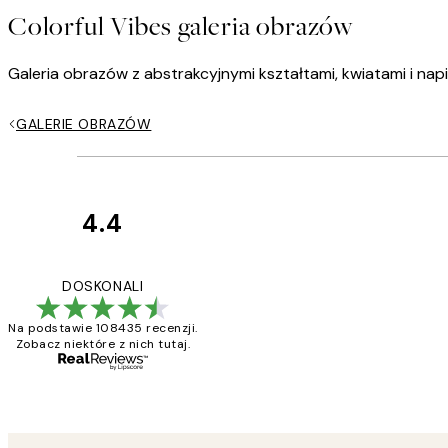
Colorful Vibes galeria obrazów
Galeria obrazów z abstrakcyjnymi kształtami, kwiatami i napis
GALERIE OBRAZÓW
4.4
Opinie
klientów
Excellent quality a
DOSKONALI
Na podstawie 108435 recenzji.
Zobacz niektóre z nich tutaj.
20 kwi
Magdalena B