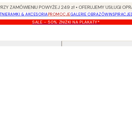
Y ZAMÓWIENIU POWYŻEJ 249 zł • OFERUJEMY USŁUGI OPR
TNIE
RAMKI & AKCESORIA
PROMOCJE
GALERIE OBRAZÓW
INSPIRACJE
SALE - 50% ZNIŻKI NA PLAKATY*