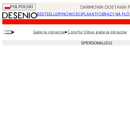
Skip
DARMOWA DOSTAWA PRZ
POL
POLSKI
to
BESTSELLERY
NOWOŚCI
PLAKATY
OBRAZY NA PŁÓ
main
content.
▸
▸
Galerie obrazów
Colorful Vibes galeria obrazów
SPERSONALIZUJ