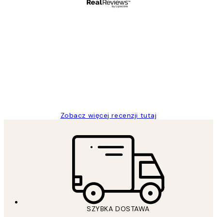
Zweryfikowany kupujący
Opinie
klientów
Excellent quality at a nice price
20 kwi
Magdalena B
Zobacz więcej recenzji tutaj
SZYBKA DOSTAWA