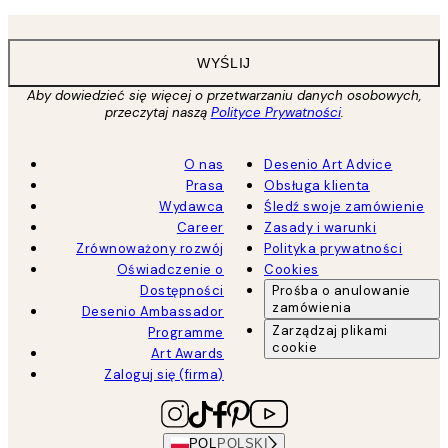
WYŚLIJ
Aby dowiedzieć się więcej o przetwarzaniu danych osobowych,
przeczytaj naszą
Polityce Prywatności
.
O nas
Desenio Art Advice
Prasa
Obsługa klienta
Wydawca
Śledź swoje zamówienie
Career
Zasady i warunki
Zrównoważony rozwój
Polityka prywatności
Oświadczenie o
Cookies
Dostępności
Prośba o anulowanie
zamówienia
Desenio Ambassador
Zarządzaj plikami
Programme
cookie
Art Awards
Zaloguj się (firma)
POL
POLSKI