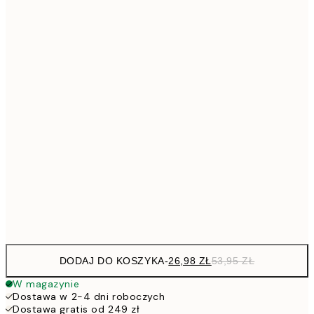
26,9
21x30 cm
53,
4
30x40 cm
5
40x50 cm
10
7
50x70 cm
15
10
70x100 cm
20
Frame
options
DODAJ DO KOSZYKA
-
26,98 ZŁ
53,95 ZŁ
W magazynie
Dostawa w 2-4 dni roboczych
Dostawa gratis od 249 zł