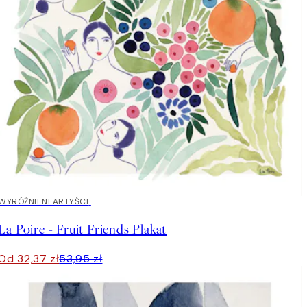
40%*
WYRÓŻNIENI ARTYŚCI
La Poire - Fruit Friends Plakat
Od 32,37 zł
53,95 zł