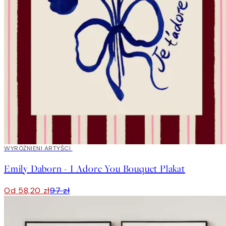
40%*
WYRÓŻNIENI ARTYŚCI
Emily Daborn - I Adore You Bouquet Plakat
Od 58,20 zł
97 zł