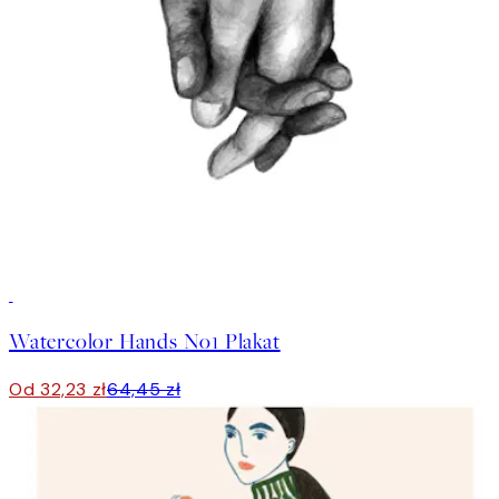
50%*
Watercolor Hands No1 Plakat
Od 32,23 zł
64,45 zł