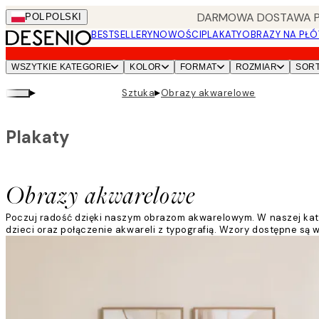
Skip
DARMOWA DOSTAWA PRZ
POL
POLSKI
to
BESTSELLERY
NOWOŚCI
PLAKATY
OBRAZY NA PŁÓ
main
content.
WSZYTKIE KATEGORIE
KOLOR
FORMAT
ROZMIAR
SOR
▸
▸
Sztuka
Obrazy akwarelowe
Plakaty
Obrazy akwarelowe
Poczuj radość dzięki naszym obrazom akwarelowym. W naszej kate
dzieci oraz połączenie akwareli z typografią. Wzory dostępne są 