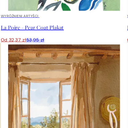
40%*
WYRÓŻNIENI ARTYŚCI
La Poire - Pear Coat Plakat
Od 32,37 zł
53,95 zł