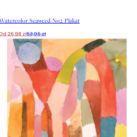
50%*
Watercolor Seaweed No2 Plakat
Od 26,98 zł
53,95 zł