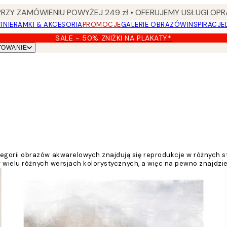
Y ZAMÓWIENIU POWYŻEJ 249 zł • OFERUJEMY USŁUGI OPR
TNIE
RAMKI & AKCESORIA
PROMOCJE
GALERIE OBRAZÓW
INSPIRACJE
SALE - 50% ZNIŻKI NA PLAKATY*
TOWANIE
gorii obrazów akwarelowych znajdują się reprodukcje w różnych st
w wielu różnych wersjach kolorystycznych, a więc na pewno znajdzie