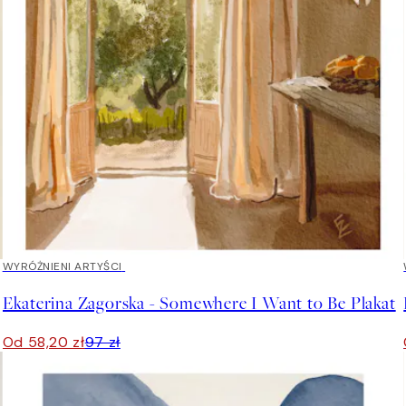
40%*
WYRÓŻNIENI ARTYŚCI
Ekaterina Zagorska - Somewhere I Want to Be Plakat
Od 58,20 zł
97 zł