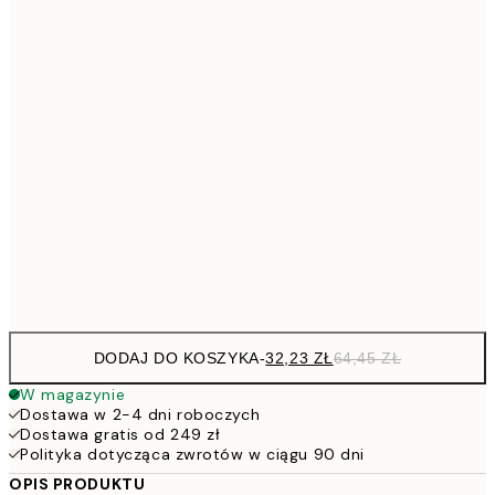
32,2
21x30 cm
64,
48,5
30x40 cm
7
50x70 cm
15
11
70x100 cm
22
Frame
options
DODAJ DO KOSZYKA
-
32,23 ZŁ
64,45 ZŁ
W magazynie
Dostawa w 2-4 dni roboczych
Dostawa gratis od 249 zł
Polityka dotycząca zwrotów w ciągu 90 dni
OPIS PRODUKTU