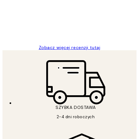
klientów
Excellent quality at a nice price
20 kwi
Magdalena B
Zobacz więcej recenzji tutaj
SZYBKA DOSTAWA
2-4 dni roboczych