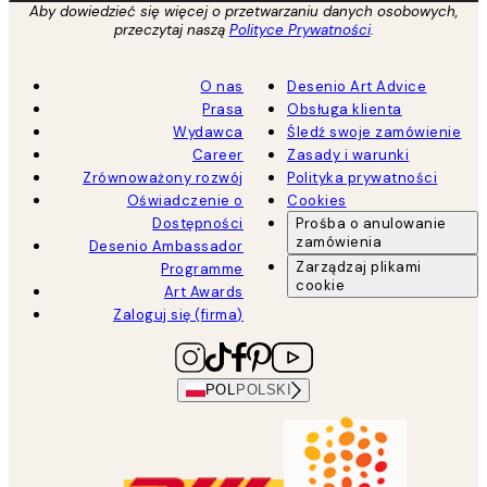
Aby dowiedzieć się więcej o przetwarzaniu danych osobowych,
przeczytaj naszą
Polityce Prywatności
.
O nas
Desenio Art Advice
Prasa
Obsługa klienta
Wydawca
Śledź swoje zamówienie
Career
Zasady i warunki
Zrównoważony rozwój
Polityka prywatności
Oświadczenie o
Cookies
Dostępności
Prośba o anulowanie
zamówienia
Desenio Ambassador
Zarządzaj plikami
Programme
cookie
Art Awards
Zaloguj się (firma)
POL
POLSKI