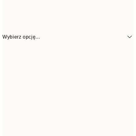
Wybierz opcję...
26,9
21x30 cm
53,