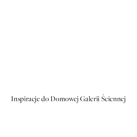
50%*
Plakat
Watercolor Beach No1 Plakat
Od 43 zł
86 zł
Inspiracje do Domowej Galerii Ściennej