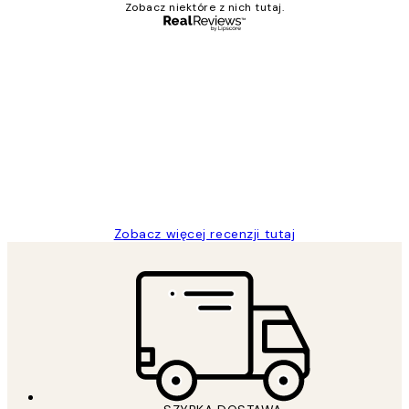
Zobacz niektóre z nich tutaj.
Zweryfikowany kupujący
Opinie
klientów
Excellent quality at a nice price
20 kwi
Magdalena B
Zobacz więcej recenzji tutaj