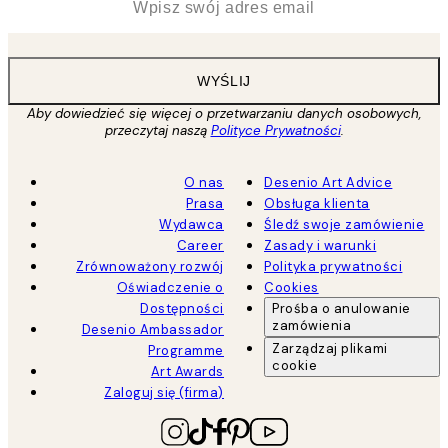
WYŚLIJ
Aby dowiedzieć się więcej o przetwarzaniu danych osobowych,
przeczytaj naszą
Polityce Prywatności
.
O nas
Desenio Art Advice
Prasa
Obsługa klienta
Wydawca
Śledź swoje zamówienie
Career
Zasady i warunki
Zrównoważony rozwój
Polityka prywatności
Oświadczenie o
Cookies
Dostępności
Prośba o anulowanie
zamówienia
Desenio Ambassador
Zarządzaj plikami
Programme
cookie
Art Awards
Zaloguj się (firma)