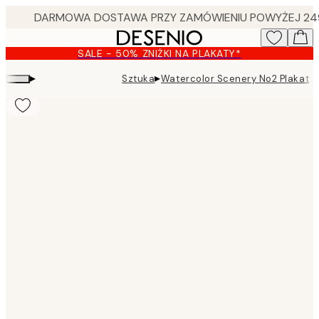
Skip
to
main
SALE - 50% ZNIŻKI NA PLAKATY*
content.
▸
▸
Sztuka
Watercolor Scenery No2 Plakat
Product
images