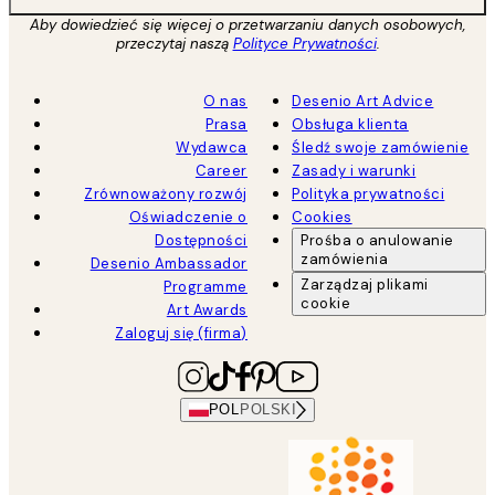
Aby dowiedzieć się więcej o przetwarzaniu danych osobowych,
przeczytaj naszą
Polityce Prywatności
.
O nas
Desenio Art Advice
Prasa
Obsługa klienta
Wydawca
Śledź swoje zamówienie
Career
Zasady i warunki
Zrównoważony rozwój
Polityka prywatności
Oświadczenie o
Cookies
Dostępności
Prośba o anulowanie
zamówienia
Desenio Ambassador
Zarządzaj plikami
Programme
cookie
Art Awards
Zaloguj się (firma)
POL
POLSKI