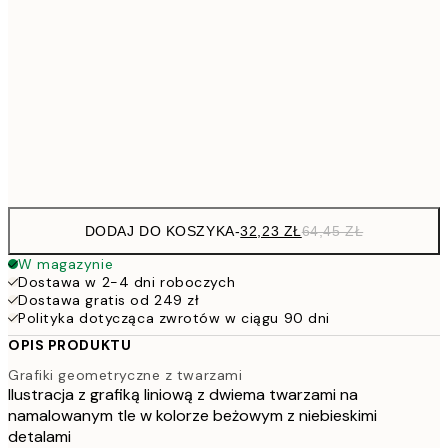
48,5
30x40 cm
7
50x70 cm
15
Frame
options
DODAJ DO KOSZYKA
-
32,23 ZŁ
64,45 ZŁ
W magazynie
Dostawa w 2-4 dni roboczych
Dostawa gratis od 249 zł
Polityka dotycząca zwrotów w ciągu 90 dni
OPIS PRODUKTU
Grafiki geometryczne z twarzami
Ilustracja z grafiką liniową z dwiema twarzami na
namalowanym tle w kolorze beżowym z niebieskimi
detalami