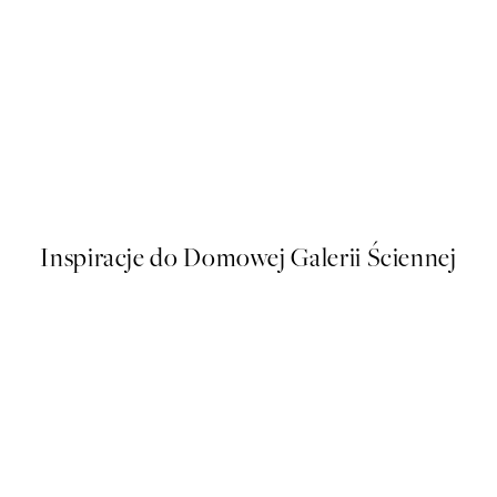
50%*
ika - Rising Plakat
Watercolor Scenery No1 Plak
Od 26,98 zł
53,95 zł
Inspiracje do Domowej Galerii Ściennej