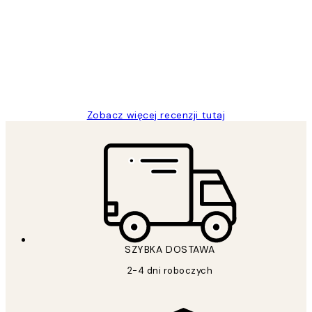
klientów
Excellent quality at a nice price
20 kwi
Magdalena B
Zobacz więcej recenzji tutaj
SZYBKA DOSTAWA
2-4 dni roboczych