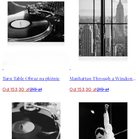
30%*
30%*
Turn Table Obraz na płótnie
Manhattan Through a Window Obraz na płótnie
Od 153,30 zł
219 zł
Od 153,30 zł
219 zł