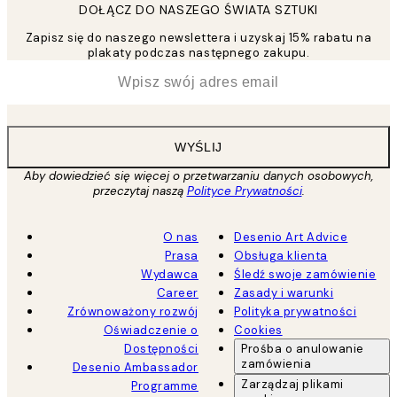
DOŁĄCZ DO NASZEGO ŚWIATA SZTUKI
Zapisz się do naszego newslettera i uzyskaj 15% rabatu na
plakaty podczas następnego zakupu.
*
Email
WYŚLIJ
Aby dowiedzieć się więcej o przetwarzaniu danych osobowych,
przeczytaj naszą
Polityce Prywatności
.
O nas
Desenio Art Advice
Prasa
Obsługa klienta
Wydawca
Śledź swoje zamówienie
Career
Zasady i warunki
Zrównoważony rozwój
Polityka prywatności
Oświadczenie o
Cookies
Dostępności
Prośba o anulowanie
zamówienia
Desenio Ambassador
Zarządzaj plikami
Programme