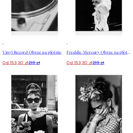
30%*
30%*
Vinyl Record Obraz na płótnie
Freddie Mercury Obraz na płótnie
Od 153,30 zł
219 zł
Od 153,30 zł
219 zł