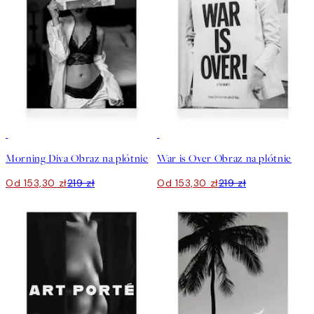
30%*
30%*
Morning Diva Obraz na płótnie
War is Over Obraz na płótnie
Od 153,30 zł
219 zł
Od 153,30 zł
219 zł