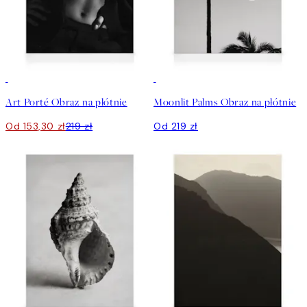
30%*
Art Porté Obraz na płótnie
Moonlit Palms Obraz na płótnie
Od 153,30 zł
219 zł
Od 219 zł