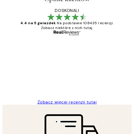
DOSKONALI
4.4 na 5 gwiazdek
Na podstawie 108435 recenzji.
Zobacz niektóre z nich tutaj.
Zweryfikowany kupujący
Opinie
klientów
Excellent quality at a nice price
20 kwi
Magdalena B
Zobacz więcej recenzji tutaj