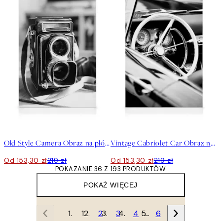
30%*
30%*
Old Style Camera Obraz na płótnie
Vintage Cabriolet Car Obraz na płótnie
Od 153,30 zł
219 zł
Od 153,30 zł
219 zł
POKAZANIE 36 Z 193 PRODUKTÓW
POKAŻ WIĘCEJ
1
2
3
4
…
6