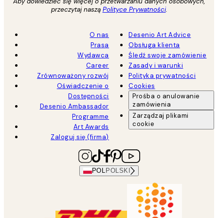
Aby dowiedzieć się więcej o przetwarzaniu danych osobowych,
przeczytaj naszą
Polityce Prywatności
.
O nas
Desenio Art Advice
Prasa
Obsługa klienta
Wydawca
Śledź swoje zamówienie
Career
Zasady i warunki
Zrównoważony rozwój
Polityka prywatności
Oświadczenie o
Cookies
Dostępności
Prośba o anulowanie
zamówienia
Desenio Ambassador
Zarządzaj plikami
Programme
cookie
Art Awards
Zaloguj się (firma)
POL
POLSKI