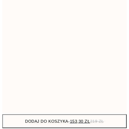
293,3
50x70 cm
41
Brak ramki
DODAJ DO KOSZYKA
-
153,30 ZŁ
219 ZŁ