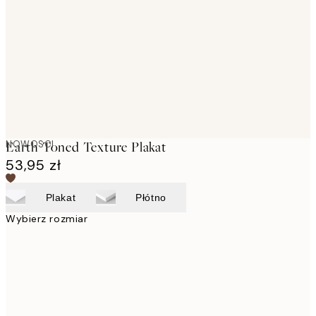
images
NOWOSCI
Earth Toned Texture Plakat
53,95 zł
Plakat
Płótno
Wybierz rozmiar