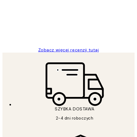
klientów
Excellent quality at a nice price
20 kwi
Magdalena B
Zobacz więcej recenzji tutaj
SZYBKA DOSTAWA
2-4 dni roboczych