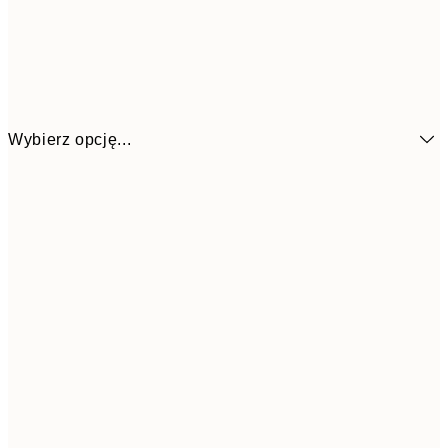
Wybierz opcję...
21x30 cm
53,9