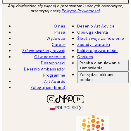
Aby dowiedzieć się więcej o przetwarzaniu danych osobowych,
przeczytaj naszą
Polityce Prywatności
.
O nas
Desenio Art Advice
Prasa
Obsługa klienta
Wydawca
Śledź swoje zamówienie
Career
Zasady i warunki
Zrównoważony rozwój
Polityka prywatności
Oświadczenie o
Cookies
Dostępności
Prośba o anulowanie
zamówienia
Desenio Ambassador
Zarządzaj plikami
Programme
cookie
Art Awards
Zaloguj się (firma)
POL
POLSKI