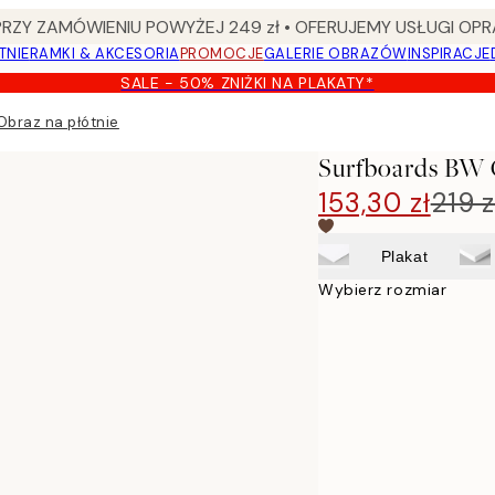
Y ZAMÓWIENIU POWYŻEJ 249 zł • OFERUJEMY USŁUGI OPR
TNIE
RAMKI & AKCESORIA
PROMOCJE
GALERIE OBRAZÓW
INSPIRACJE
SALE - 50% ZNIŻKI NA PLAKATY*
Obraz na płótnie
Surfboards BW 
153,30 zł
219 z
Plakat
Wybierz rozmiar