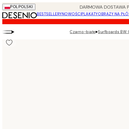
Skip
DARMOWA DOSTAWA PRZ
POL
POLSKI
to
BESTSELLERY
NOWOŚCI
PLAKATY
OBRAZY NA PŁÓ
main
content.
▸
▸
Czarno-białe
Surfboards BW 