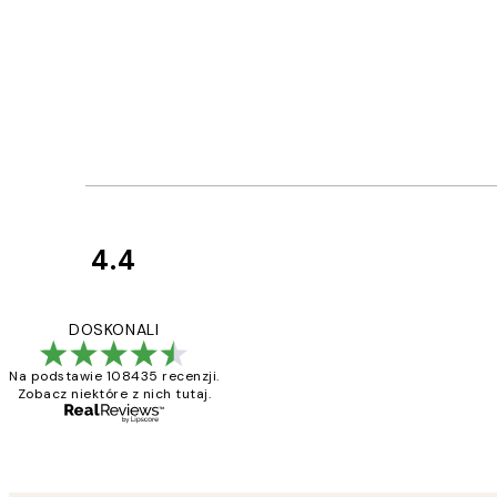
4.4
Opinie
klientów
Excellent quality a
DOSKONALI
Na podstawie 108435 recenzji.
Zobacz niektóre z nich tutaj.
20 kwi
Magdalena B