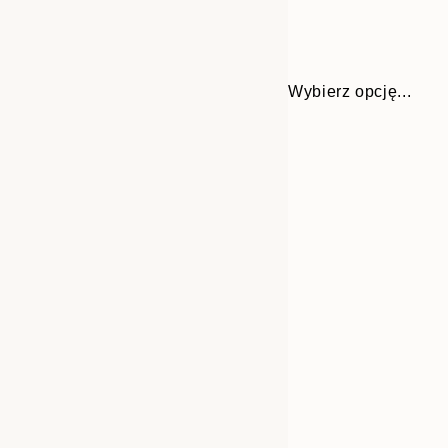
Wybierz opcję...
30x40 cm
50x70 cm