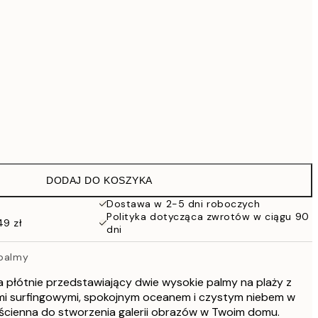
419 zł
Brak ramki
DODAJ DO KOSZYKA
Dostawa w 2-5 dni roboczych
Polityka dotycząca zwrotów w ciągu 90
49 zł
dni
 palmy
 płótnie przedstawiający dwie wysokie palmy na plaży z
mi surfingowymi, spokojnym oceanem i czystym niebem w
a ścienna do stworzenia galerii obrazów w Twoim domu.