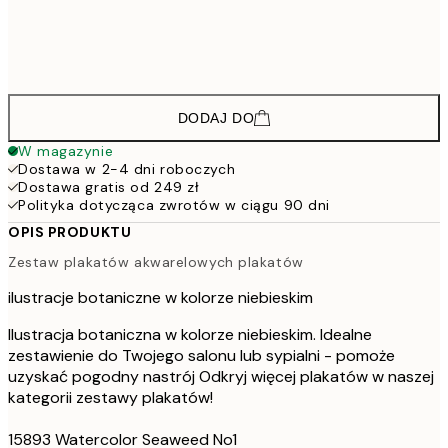
30x40 cm
17
182,4
50x70 cm
30
DODAJ DO
W magazynie
Dostawa w 2-4 dni roboczych
Dostawa gratis od 249 zł
Polityka dotycząca zwrotów w ciągu 90 dni
OPIS PRODUKTU
Zestaw plakatów akwarelowych plakatów
ilustracje botaniczne w kolorze niebieskim
Ilustracja botaniczna w kolorze niebieskim. Idealne
zestawienie do Twojego salonu lub sypialni - pomoże
uzyskać pogodny nastrój Odkryj więcej plakatów w naszej
kategorii zestawy plakatów!
15893 Watercolor Seaweed No1