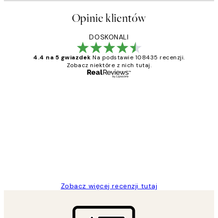
Opinie klientów
DOSKONALI
4.4 na 5 gwiazdek
Na podstawie 108435 recenzji.
Zobacz niektóre z nich tutaj.
Zweryfikowany kupujący
Opinie
klientów
Excellent quality at a nice price
20 kwi
Magdalena B
Zobacz więcej recenzji tutaj