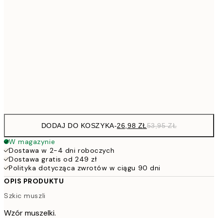
26,9
21x30 cm
53,
4
30x40 cm
7
50x70 cm
15
Frame
options
DODAJ DO KOSZYKA
-
26,98 ZŁ
53,95 ZŁ
W magazynie
Dostawa w 2-4 dni roboczych
Dostawa gratis od 249 zł
Polityka dotycząca zwrotów w ciągu 90 dni
OPIS PRODUKTU
Szkic muszli
Wzór muszelki.