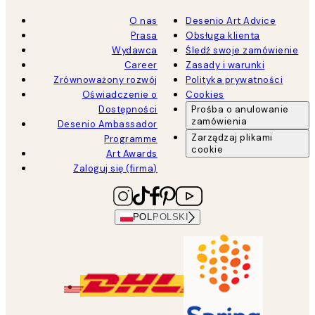
O nas
Desenio Art Advice
Prasa
Obsługa klienta
Wydawca
Śledź swoje zamówienie
Career
Zasady i warunki
Zrównoważony rozwój
Polityka prywatności
Oświadczenie o
Cookies
Dostępności
Prośba o anulowanie
zamówienia
Desenio Ambassador
Zarządzaj plikami
Programme
cookie
Art Awards
Zaloguj się (firma)
POL
POLSKI