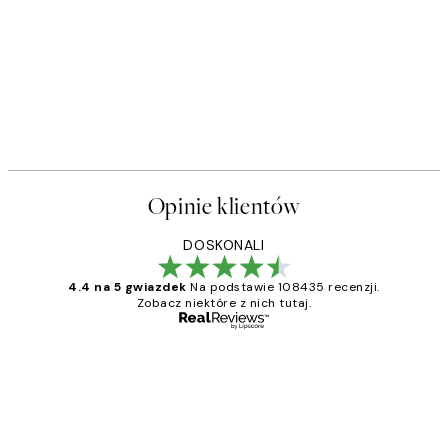
Opinie klientów
DOSKONALI
4.4 na 5 gwiazdek
Na podstawie 108435 recenzji.
Zobacz niektóre z nich tutaj.
Zweryfikowany kupujący
Opinie
klientów
Excellent quality at a nice price