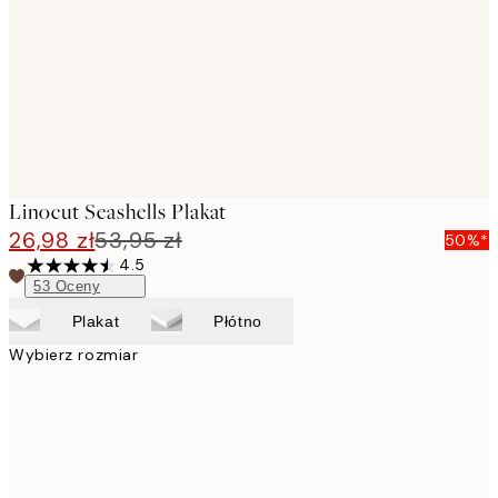
Linocut Seashells Plakat
26,98 zł
53,95 zł
50%*
4.5
53
Oceny
Plakat
Płótno
Wybierz rozmiar