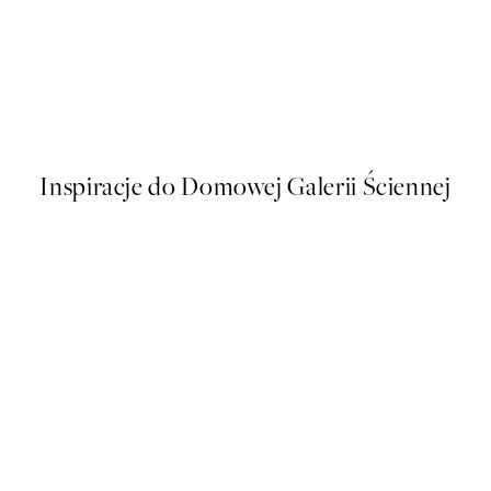
50%*
t
Vintage Sea Turtle Plakat
Od 16 zł
32 zł
Inspiracje do Domowej Galerii Ściennej