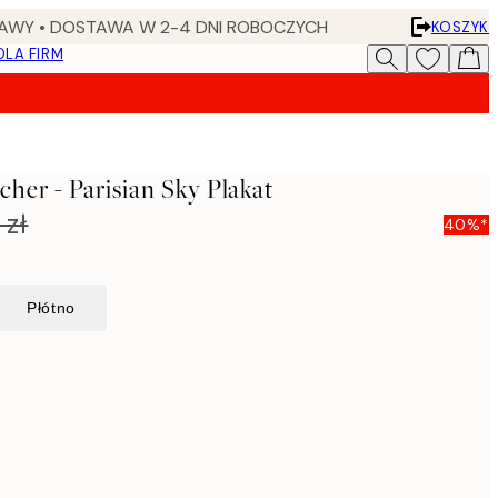
AWY • DOSTAWA W 2-4 DNI ROBOCZYCH
KOSZYK
DLA FIRM
cher - Parisian Sky Plakat
 zł
40%*
Płótno