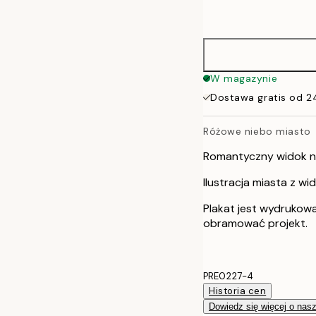
options
30x40 cm
40x50 cm
W magazynie
Dostawa gratis od 2
50x70 cm
Różowe niebo miasto
Romantyczny widok n
Ilustracja miasta z 
Plakat jest wydrukow
obramować projekt.
PRE0227-4
Historia cen
Dowiedz się więcej o nas