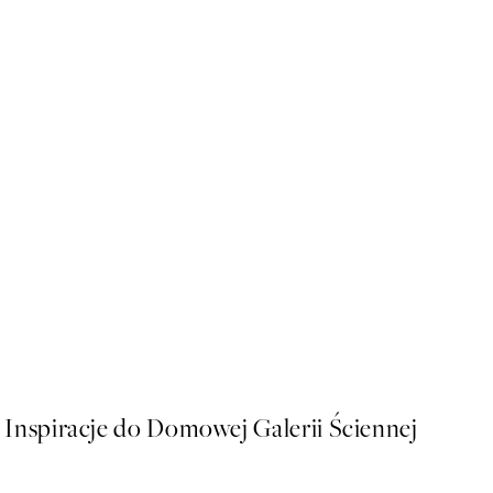
50%*
Paris Voyage Plakat
Od 26,98 zł
53,95 zł
Inspiracje do Domowej Galerii Ściennej