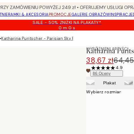
Y ZAMÓWIENIU POWYŻEJ 249 zł • OFERUJEMY USŁUGI OPR
TNIE
RAMKI & AKCESORIA
PROMOCJE
GALERIE OBRAZÓW
INSPIRACJE
SALE - 50% ZNIŻKI NA PLAKATY*
0 m
0 s
Ważny
do:
▸
Katharina Puritscher - Parisian Sky Plakat
2026-
08-
WYRÓŻNIENI ARTYŚCI
Katharina Purits
09
38,67 zł
64,45
4.9
86
Oceny
Plakat
Wybierz rozmiar