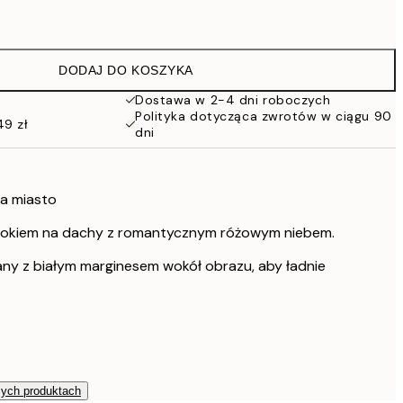
64,45 zł
58,20 zł
97 zł
DODAJ DO KOSZYKA
71,40 zł
119 zł
Dostawa w 2-4 dni roboczych
Polityka dotycząca zwrotów w ciągu 90
91,20 zł
49 zł
dni
152 zł
a miasto
widokiem na dachy z romantycznym różowym niebem.
any z białym marginesem wokół obrazu, aby ładnie
zych produktach