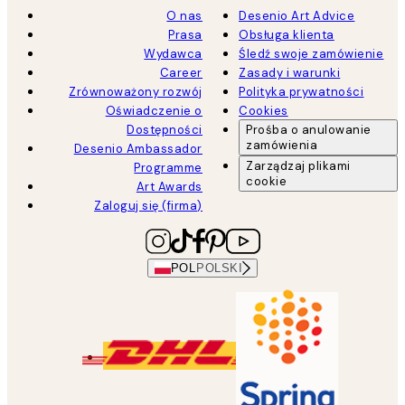
O nas
Desenio Art Advice
Prasa
Obsługa klienta
Wydawca
Śledź swoje zamówienie
Career
Zasady i warunki
Zrównoważony rozwój
Polityka prywatności
Oświadczenie o
Cookies
Dostępności
Prośba o anulowanie
zamówienia
Desenio Ambassador
Zarządzaj plikami
Programme
cookie
Art Awards
Zaloguj się (firma)
POL
POLSKI