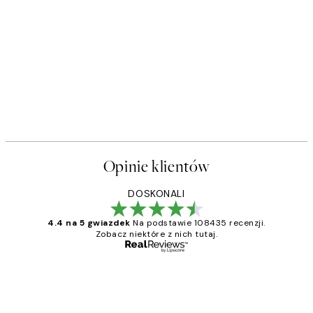
Opinie klientów
DOSKONALI
4.4 na 5 gwiazdek
Na podstawie 108435 recenzji.
Zobacz niektóre z nich tutaj.
Zweryfikowany kupujący
Opinie
klientów
Excellent quality at a nice price