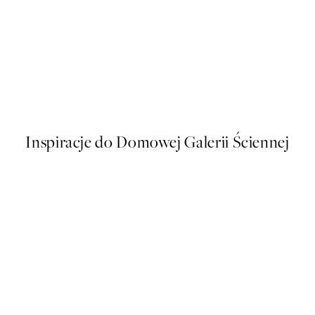
50%*
Paris Voyage Plakat
Od 26,98 zł
53,95 zł
Inspiracje do Domowej Galerii Ściennej