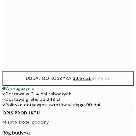
38,6
21x30 cm
64,
58,2
30x40 cm
91,2
50x70 cm
15
Frame
options
DODAJ DO KOSZYKA
-
38,67 ZŁ
64,45 ZŁ
W magazynie
Dostawa w 2-4 dni roboczych
Dostawa gratis od 249 zł
Polityka dotycząca zwrotów w ciągu 90 dni
OPIS PRODUKTU
Miasto złotej godziny
Róg budynku