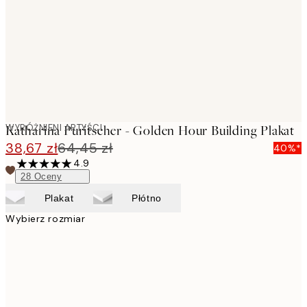
WYRÓŻNIENI ARTYŚCI
Katharina Puritscher - Golden Hour Building Plakat
38,67 zł
64,45 zł
40%*
4.9
28
Oceny
Plakat
Płótno
Wybierz rozmiar