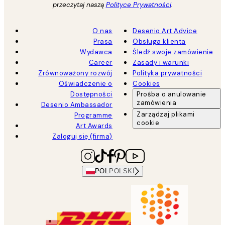
przeczytaj naszą
Polityce Prywatności
.
O nas
Desenio Art Advice
Prasa
Obsługa klienta
Wydawca
Śledź swoje zamówienie
Career
Zasady i warunki
Zrównoważony rozwój
Polityka prywatności
Oświadczenie o
Cookies
Dostępności
Prośba o anulowanie
zamówienia
Desenio Ambassador
Zarządzaj plikami
Programme
cookie
Art Awards
Zaloguj się (firma)
POL
POLSKI