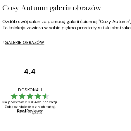
Cosy Autumn galeria obrazów
Ozdób swój salon za pomocą galerii ściennej "Cozy Autumn", 
Ta kolekcja zawiera w sobie piękno prostoty sztuki abstrakcyj
GALERIE OBRAZÓW
4.4
Opinie
klientów
Excellent quality a
DOSKONALI
Na podstawie 108435 recenzji.
Zobacz niektóre z nich tutaj.
20 kwi
Magdalena B