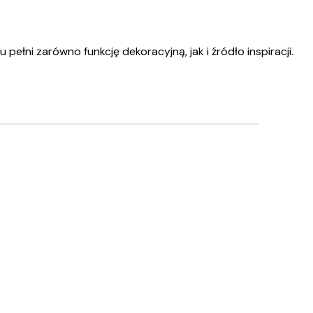
łni zarówno funkcję dekoracyjną, jak i źródło inspiracji.
Zweryfikowany kupujący
Wszystko s
10 kwi
Justyna K