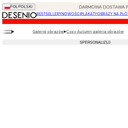
Skip
DARMOWA DOSTAWA PRZ
POL
POLSKI
to
BESTSELLERY
NOWOŚCI
PLAKATY
OBRAZY NA PŁÓ
main
content.
▸
▸
Galerie obrazów
Cosy Autumn galeria obrazów
SPERSONALIZUJ