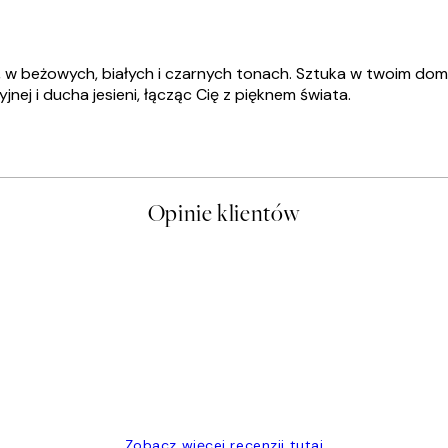
w beżowych, białych i czarnych tonach. Sztuka w twoim domu pe
nej i ducha jesieni, łącząc Cię z pięknem świata.
Opinie klientów
t a nice price
Zobacz więcej recenzji tutaj