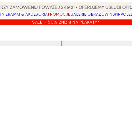
Y ZAMÓWIENIU POWYŻEJ 249 zł • OFERUJEMY USŁUGI OPR
TNIE
RAMKI & AKCESORIA
PROMOCJE
GALERIE OBRAZÓW
INSPIRACJE
SALE - 50% ZNIŻKI NA PLAKATY*