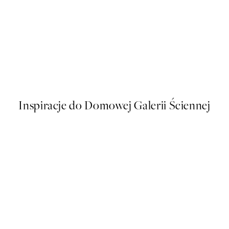
NOWOSCI
End of Bloom Plakat
Od 53,95 zł
Inspiracje do Domowej Galerii Ściennej