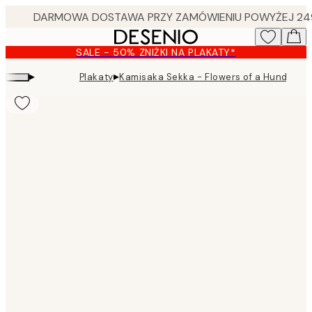
Skip
to
main
SALE - 50% ZNIŻKI NA PLAKATY*
content.
▸
▸
Plakaty
Kamisaka Sekka - Flowers of a Hundred 
Product
images