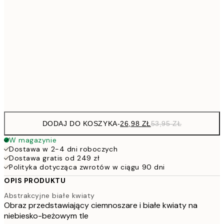
7
50x70 cm
15
10
70x100 cm
20
Frame
options
DODAJ DO KOSZYKA
-
26,98 ZŁ
53,95 ZŁ
W magazynie
Dostawa w 2-4 dni roboczych
Dostawa gratis od 249 zł
Polityka dotycząca zwrotów w ciągu 90 dni
OPIS PRODUKTU
Abstrakcyjne białe kwiaty
Obraz przedstawiający ciemnoszare i białe kwiaty na
niebiesko-beżowym tle