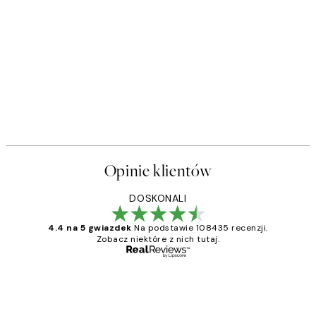
Opinie klientów
DOSKONALI
4.4 na 5 gwiazdek
Na podstawie 108435 recenzji.
Zobacz niektóre z nich tutaj.
Zweryfikowany kupujący
Opinie
klientów
Excellent quality at a nice price