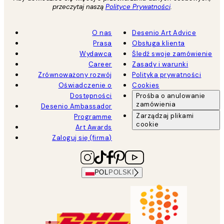
przeczytaj naszą
Polityce Prywatności
.
O nas
Desenio Art Advice
Prasa
Obsługa klienta
Wydawca
Śledź swoje zamówienie
Career
Zasady i warunki
Zrównoważony rozwój
Polityka prywatności
Oświadczenie o
Cookies
Dostępności
Prośba o anulowanie
zamówienia
Desenio Ambassador
Zarządzaj plikami
Programme
cookie
Art Awards
Zaloguj się (firma)
POL
POLSKI