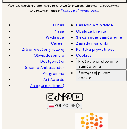
Aby dowiedzieć się więcej o przetwarzaniu danych osobowych,
przeczytaj naszą
Polityce Prywatności
.
O nas
Desenio Art Advice
Prasa
Obsługa klienta
Wydawca
Śledź swoje zamówienie
Career
Zasady i warunki
Zrównoważony rozwój
Polityka prywatności
Oświadczenie o
Cookies
Dostępności
Prośba o anulowanie
zamówienia
Desenio Ambassador
Zarządzaj plikami
Programme
cookie
Art Awards
Zaloguj się (firma)
POL
POLSKI