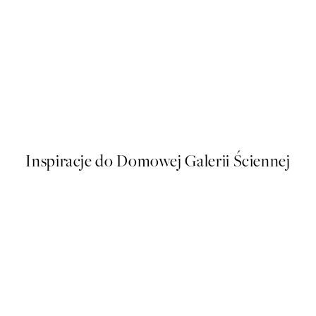
50%*
 Plakat
Traces of Light No1 Plakat
Od 32,23 zł
64,45 zł
Inspiracje do Domowej Galerii Ściennej