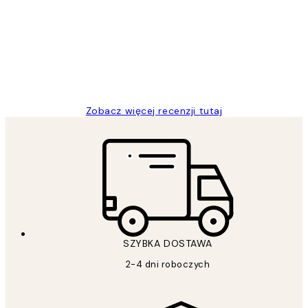
klientów
Excellent quality at a nice price
20 kwi
Magdalena B
Zobacz więcej recenzji tutaj
SZYBKA DOSTAWA
2-4 dni roboczych