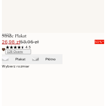
AW25
Stride Plakat
26,98 zł
53,95 zł
50%*
4.5
128
Oceny
Plakat
Płótno
Wybierz rozmiar