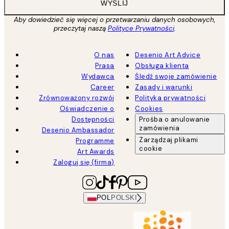
WYŚLIJ
Aby dowiedzieć się więcej o przetwarzaniu danych osobowych,
przeczytaj naszą
Polityce Prywatności
.
O nas
Desenio Art Advice
Prasa
Obsługa klienta
Wydawca
Śledź swoje zamówienie
Career
Zasady i warunki
Zrównoważony rozwój
Polityka prywatności
Oświadczenie o
Cookies
Dostępności
Prośba o anulowanie
zamówienia
Desenio Ambassador
Zarządzaj plikami
Programme
cookie
Art Awards
Zaloguj się (firma)
POL
POLSKI