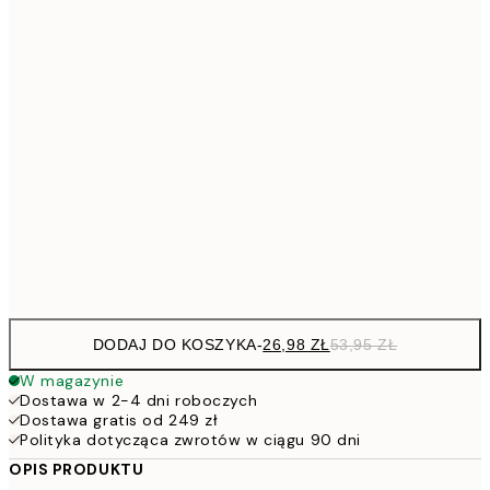
4
30x40 cm
7
50x70 cm
15
10
70x100 cm
20
264,5
100x150 cm
52
Frame
options
DODAJ DO KOSZYKA
-
26,98 ZŁ
53,95 ZŁ
W magazynie
Dostawa w 2-4 dni roboczych
Dostawa gratis od 249 zł
Polityka dotycząca zwrotów w ciągu 90 dni
OPIS PRODUKTU