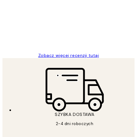
Opinie
klientów
Excellent quality at a nice price
20 kwi
Magdalena B
Zobacz więcej recenzji tutaj
SZYBKA DOSTAWA
2-4 dni roboczych