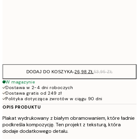
4
30x40 cm
7
50x70 cm
15
Frame
options
DODAJ DO KOSZYKA
-
26,98 ZŁ
53,95 ZŁ
W magazynie
Dostawa w 2-4 dni roboczych
Dostawa gratis od 249 zł
Polityka dotycząca zwrotów w ciągu 90 dni
OPIS PRODUKTU
Plakat wydrukowany z białym obramowaniem, które ładnie
podkreśla kompozycję. Ten projekt z teksturą, która
dodaje dodatkowego detalu.