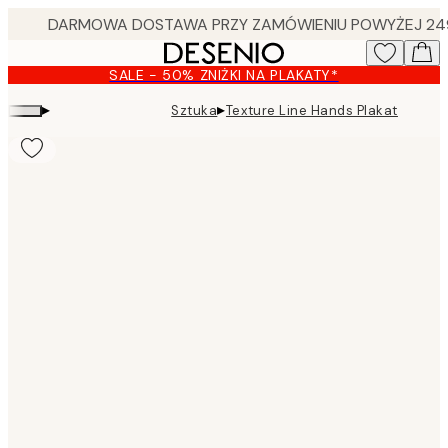
Skip
to
main
SALE - 50% ZNIŻKI NA PLAKATY*
content.
▸
▸
Sztuka
Texture Line Hands Plakat
Product
images