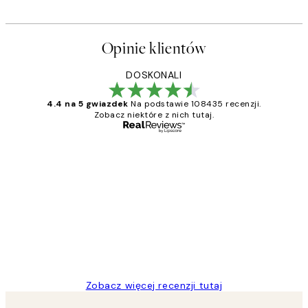
Opinie klientów
DOSKONALI
4.4 na 5 gwiazdek
Na podstawie 108435 recenzji.
Zobacz niektóre z nich tutaj.
Zweryfikowany kupujący
Opinie
klientów
Excellent quality at a nice price
20 kwi
Magdalena B
Zobacz więcej recenzji tutaj