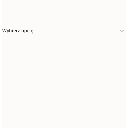
Wybierz opcję...
13x18 cm
3