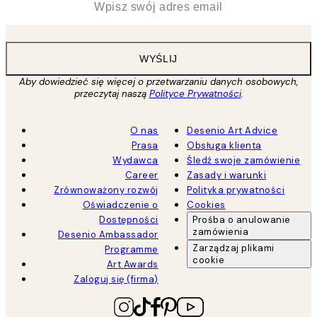
WYŚLIJ
Aby dowiedzieć się więcej o przetwarzaniu danych osobowych,
przeczytaj naszą
Polityce Prywatności
.
O nas
Desenio Art Advice
Prasa
Obsługa klienta
Wydawca
Śledź swoje zamówienie
Career
Zasady i warunki
Zrównoważony rozwój
Polityka prywatności
Oświadczenie o
Cookies
Dostępności
Prośba o anulowanie
zamówienia
Desenio Ambassador
Zarządzaj plikami
Programme
cookie
Art Awards
Zaloguj się (firma)