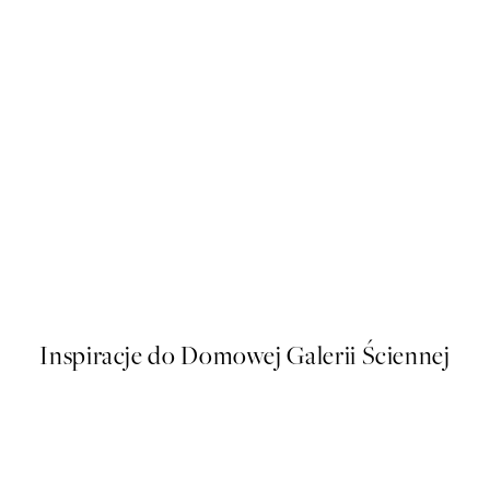
50%*
Life Happens Here Plakat
Od 16 zł
32 zł
Inspiracje do Domowej Galerii Ściennej