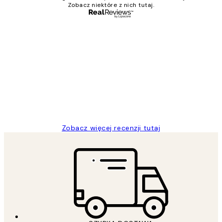
Zobacz niektóre z nich tutaj.
Zweryfikowany kupujący
Opinie
klientów
Excellent quality at a nice price
20 kwi
Magdalena B
Zobacz więcej recenzji tutaj