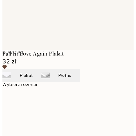
NOWOSCI
Fall In Love Again Plakat
32 zł
Plakat
Płótno
Wybierz rozmiar