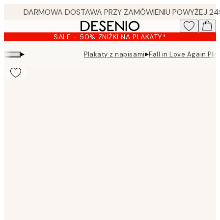
Skip
to
main
SALE - 50% ZNIŻKI NA PLAKATY*
content.
▸
▸
Plakaty z napisami
Fall in Love Again Pla
Product
images