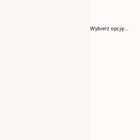
Wybierz opcję...
Frame
30x40 cm
options
50x70 cm