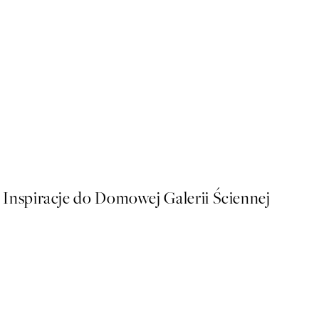
50%*
Bella Amalfi Plakat
Od 43 zł
86 zł
Inspiracje do Domowej Galerii Ściennej