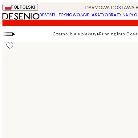
Skip
DARMOWA DOSTAWA PRZ
POL
POLSKI
to
BESTSELLERY
NOWOŚCI
PLAKATY
OBRAZY NA PŁÓ
main
content.
▸
▸
Czarno-białe plakaty
Running Into Ocea