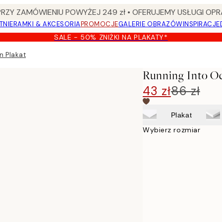
Y ZAMÓWIENIU POWYŻEJ 249 zł • OFERUJEMY USŁUGI OPR
TNIE
RAMKI & AKCESORIA
PROMOCJE
GALERIE OBRAZÓW
INSPIRACJE
SALE - 50% ZNIŻKI NA PLAKATY*
n Plakat
Running Into Oc
43 zł
86 zł
Plakat
Wybierz rozmiar