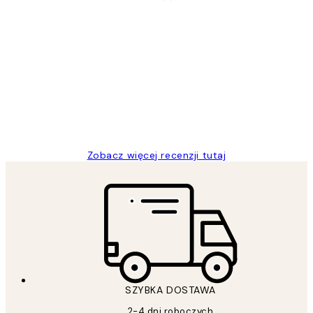
Zweryfikowany kupujący
Opinie
klientów
Excellent quality at a nice price
20 kwi
Magdalena B
Zobacz więcej recenzji tutaj
SZYBKA DOSTAWA
2-4 dni roboczych