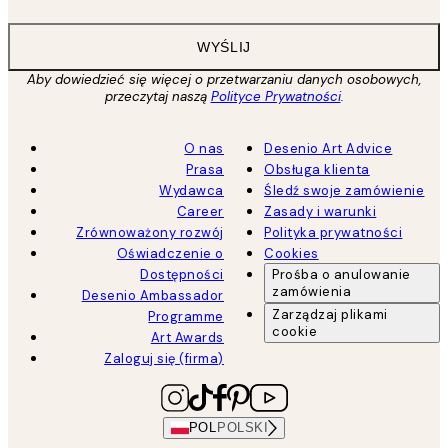
WYŚLIJ
Aby dowiedzieć się więcej o przetwarzaniu danych osobowych,
przeczytaj naszą
Polityce Prywatności
.
O nas
Desenio Art Advice
Prasa
Obsługa klienta
Wydawca
Śledź swoje zamówienie
Career
Zasady i warunki
Zrównoważony rozwój
Polityka prywatności
Oświadczenie o
Cookies
Dostępności
Prośba o anulowanie
zamówienia
Desenio Ambassador
Zarządzaj plikami
Programme
cookie
Art Awards
Zaloguj się (firma)
POL
POLSKI