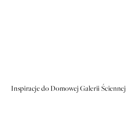
50%*
Forest Veil No3 Plakat
Od 43 zł
86 zł
Inspiracje do Domowej Galerii Ściennej