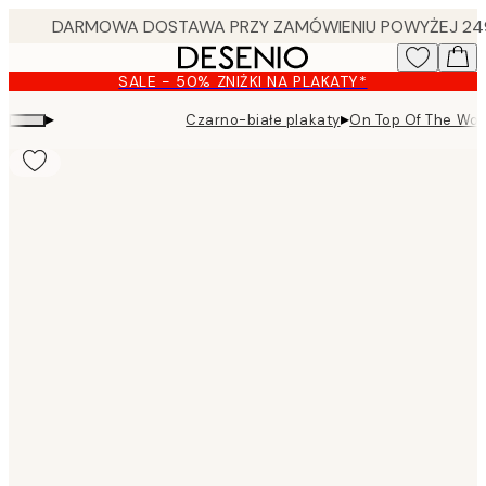
Skip
to
main
SALE - 50% ZNIŻKI NA PLAKATY*
content.
▸
▸
Czarno-białe plakaty
On Top Of The Worl
Product
images