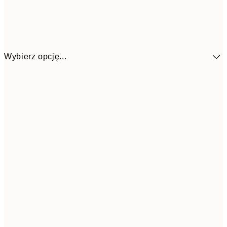
Wybierz opcję...
25,8
30x40 cm