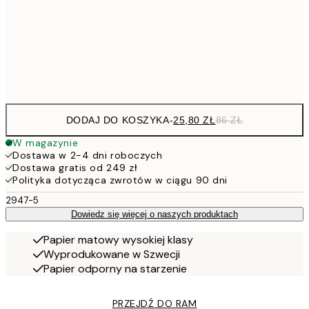
45,6
50x70 cm
15
Frame
options
DODAJ DO KOSZYKA
-
25,80 ZŁ
86 ZŁ
W magazynie
Dostawa w 2-4 dni roboczych
Dostawa gratis od 249 zł
Polityka dotycząca zwrotów w ciągu 90 dni
2947-5
Dowiedz się więcej o naszych produktach
Papier matowy wysokiej klasy
Wyprodukowane w Szwecji
Papier odporny na starzenie
PRZEJDŹ DO RAM