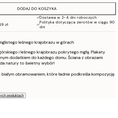
152 zł
DODAJ DO KOSZYKA
Dostawa w 2-4 dni roboczych
Polityka dotycząca zwrotów w ciągu 90
49 zł
dni
mglistego leśnego krajobrazu w górach
górskiego i leśnego krajobrazu pokrytego mgłą. Plakaty
tnym dodatkiem do każdego domu. Ściana z obrazami
da natury to świetny wybór!
 białym obramowaniem, które ładnie podkreśla kompozycję.
zych produktach