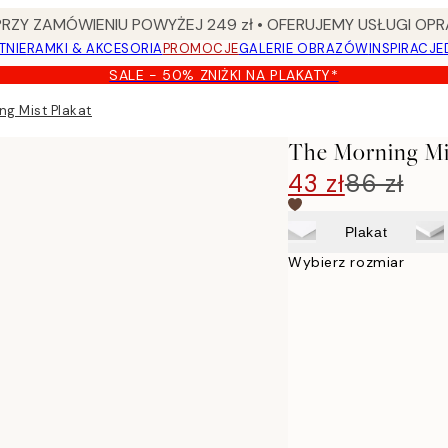
Y ZAMÓWIENIU POWYŻEJ 249 zł • OFERUJEMY USŁUGI OPR
TNIE
RAMKI & AKCESORIA
PROMOCJE
GALERIE OBRAZÓW
INSPIRACJE
SALE - 50% ZNIŻKI NA PLAKATY*
ng Mist Plakat
The Morning Mis
43 zł
86 zł
Plakat
Wybierz rozmiar