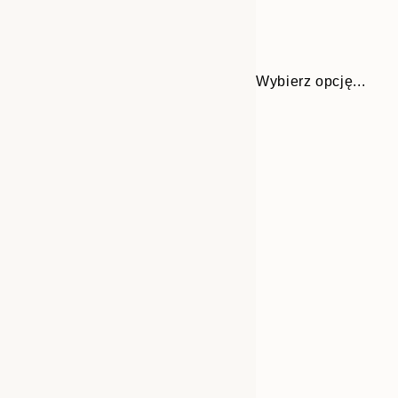
Wybierz opcję...
Frame
30x40 cm
options
50x70 cm