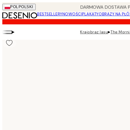
Skip
DARMOWA DOSTAWA PRZ
POL
POLSKI
to
BESTSELLERY
NOWOŚCI
PLAKATY
OBRAZY NA PŁÓ
main
content.
▸
▸
Krajobraz lasu
The Morni