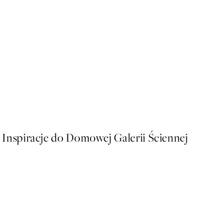
50%*
El Capitan Plakat
Od 43 zł
86 zł
Inspiracje do Domowej Galerii Ściennej