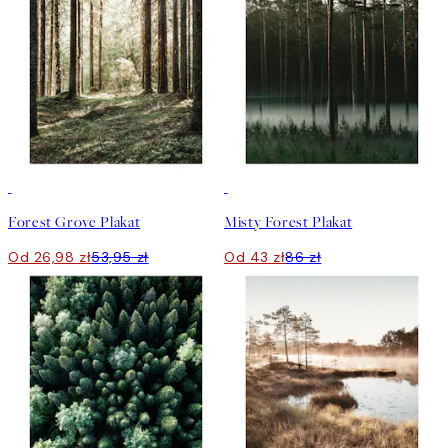
50%*
50%*
Forest Grove Plakat
Misty Forest Plakat
Od 26,98 zł
53,95 zł
Od 43 zł
86 zł