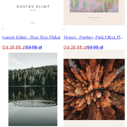
50%*
50%*
Gustav Klimt - Pear Tree Plakat
Monet - Poplars, Pink Effect Plakat
Od 26,98 zł
53,95 zł
Od 26,98 zł
53,95 zł