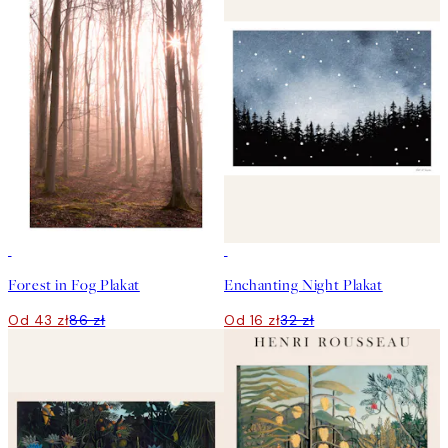
50%*
50%*
Forest in Fog Plakat
Enchanting Night Plakat
Od 43 zł
86 zł
Od 16 zł
32 zł