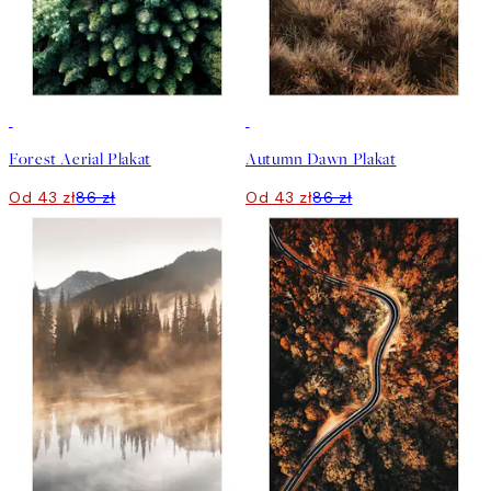
50%*
50%*
Forest Aerial Plakat
Autumn Dawn Plakat
Od 43 zł
86 zł
Od 43 zł
86 zł