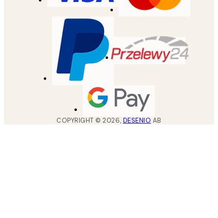
COPYRIGHT ©
2026
,
DESENIO
AB