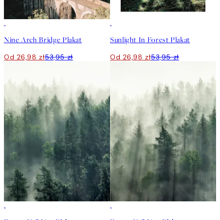
50%*
50%*
Nine Arch Bridge Plakat
Sunlight In Forest Plakat
Od 26,98 zł
53,95 zł
Od 26,98 zł
53,95 zł
50%*
50%*