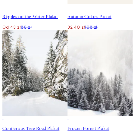
50%*
-70%
Outlet
Ripples on the Water Plakat
Autumn Colors Plakat
Od 43 zł
86 zł
32,40 zł
108 zł
50%*
50%*
Coniferous Tree Road Plakat
Frozen Forest Plakat