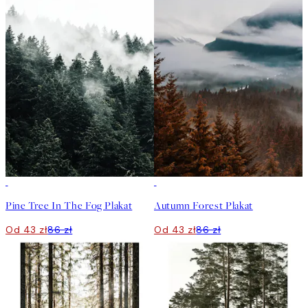
50%*
50%*
Pine Tree In The Fog Plakat
Autumn Forest Plakat
Od 43 zł
86 zł
Od 43 zł
86 zł