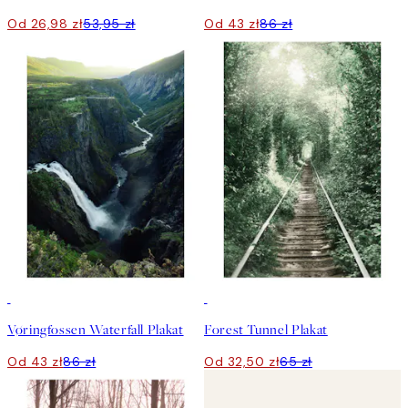
Od 26,98 zł
53,95 zł
Od 43 zł
86 zł
50%*
50%*
Vøringfossen Waterfall Plakat
Forest Tunnel Plakat
Od 43 zł
86 zł
Od 32,50 zł
65 zł