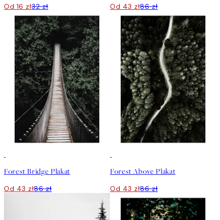
Od 16 zł
32 zł
Od 43 zł
86 zł
50%*
50%*
Forest Bridge Plakat
Forest Above Plakat
Od 43 zł
86 zł
Od 43 zł
86 zł