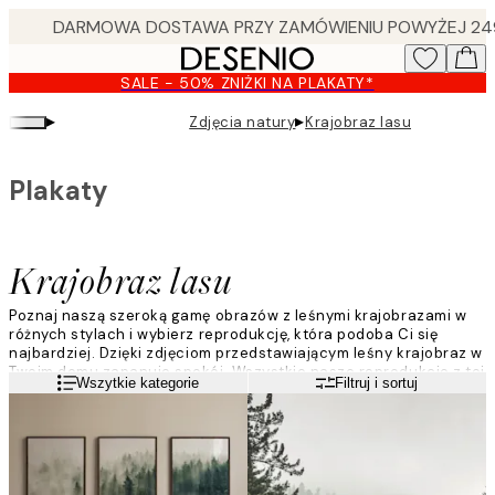
Skip
to
main
SALE - 50% ZNIŻKI NA PLAKATY*
content.
▸
▸
Zdjęcia natury
Krajobraz lasu
Plakaty
Krajobraz lasu
Poznaj naszą szeroką gamę obrazów z leśnymi krajobrazami w
różnych stylach i wybierz reprodukcję, która podoba Ci się
najbardziej. Dzięki zdjęciom przedstawiającym leśny krajobraz w
Twoim domu zapanuje spokój. Wszystkie nasze reprodukcje z tej
Czytaj więcej
Wszytkie kategorie
Filtruj i sortuj
kolekcji można łatwo łączyć w zestawy w barwach ziemi.