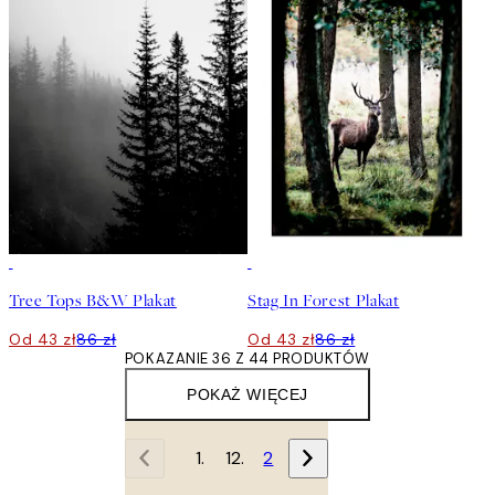
50%*
50%*
Tree Tops B&W Plakat
Stag In Forest Plakat
Od 43 zł
86 zł
Od 43 zł
86 zł
POKAZANIE 36 Z 44 PRODUKTÓW
POKAŻ WIĘCEJ
1
2