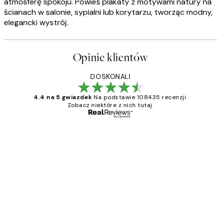
atmosferę spokoju. Powieś plakaty z motywami natury na
ścianach w salonie, sypialni lub korytarzu, tworząc modny,
elegancki wystrój.
Opinie klientów
DOSKONALI
4.4 na 5 gwiazdek
Na podstawie 108435 recenzji.
Zobacz niektóre z nich tutaj.
Zweryfikowany kupujący
Opinie
klientów
Excellent quality at a nice price
20 kwi
Magdalena B