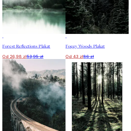
50%*
50%*
Forest Reflections Plakat
Foggy Woods Plakat
Od 26,98 zł
53,95 zł
Od 43 zł
86 zł