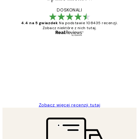
DOSKONALI
4.4 na 5 gwiazdek
Na podstawie 108435 recenzji.
Zobacz niektóre z nich tutaj.
Zweryfikowany kupujący
Opinie
klientów
Excellent quality at a nice price
20 kwi
Magdalena B
Zobacz więcej recenzji tutaj