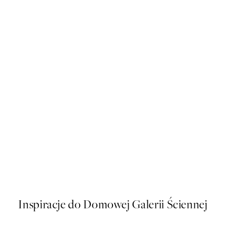
50%*
at
Forest Veil No2 Plakat
Od 43 zł
86 zł
Inspiracje do Domowej Galerii Ściennej