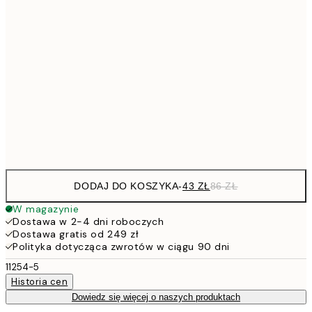
5
40x50 cm
10
7
50x70 cm
15
10
70x100 cm
20
Frame
options
DODAJ DO KOSZYKA
-
43 ZŁ
86 ZŁ
W magazynie
Dostawa w 2-4 dni roboczych
Dostawa gratis od 249 zł
Polityka dotycząca zwrotów w ciągu 90 dni
11254-5
Historia cen
Dowiedz się więcej o naszych produktach