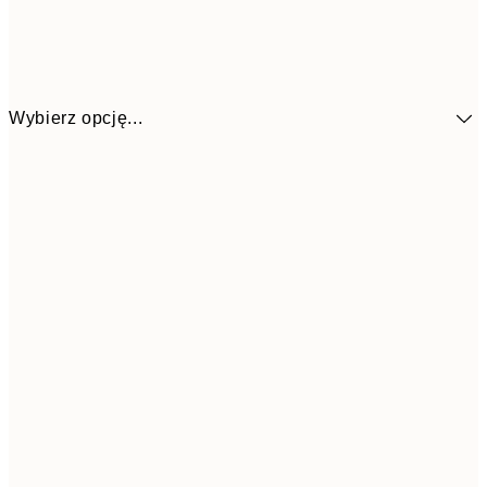
Wybierz opcję...
4
30x40 cm