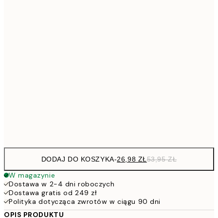
4
30x40 cm
5
40x50 cm
10
7
50x70 cm
15
10
70x100 cm
20
Frame
options
DODAJ DO KOSZYKA
-
26,98 ZŁ
53,95 ZŁ
W magazynie
Dostawa w 2-4 dni roboczych
Dostawa gratis od 249 zł
Polityka dotycząca zwrotów w ciągu 90 dni
OPIS PRODUKTU