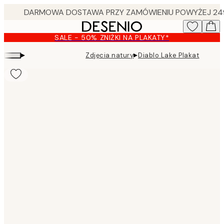
Skip
to
main
SALE - 50% ZNIŻKI NA PLAKATY*
content.
▸
▸
Zdjęcia natury
Diablo Lake Plakat
Product
images