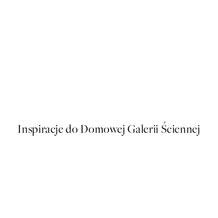
50%*
The Passage No2 Plakat
Od 43 zł
86 zł
Inspiracje do Domowej Galerii Ściennej