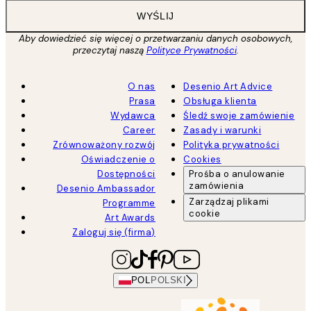
WYŚLIJ
Aby dowiedzieć się więcej o przetwarzaniu danych osobowych,
przeczytaj naszą
Polityce Prywatności
.
O nas
Desenio Art Advice
Prasa
Obsługa klienta
Wydawca
Śledź swoje zamówienie
Career
Zasady i warunki
Zrównoważony rozwój
Polityka prywatności
Oświadczenie o
Cookies
Dostępności
Prośba o anulowanie
zamówienia
Desenio Ambassador
Zarządzaj plikami
Programme
cookie
Art Awards
Zaloguj się (firma)
POL
POLSKI