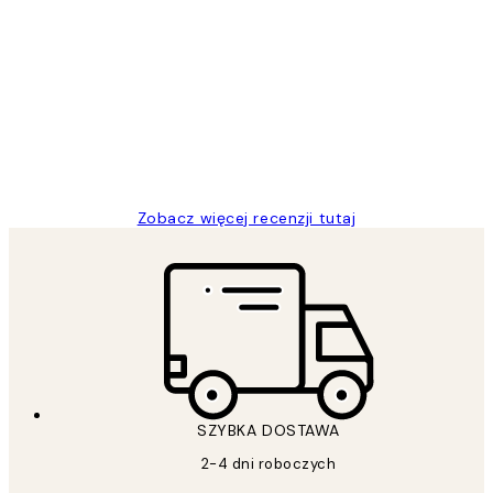
Zweryfikowany kupujący
Opinie
klientów
Excellent quality at a nice price
20 kwi
Magdalena B
Zobacz więcej recenzji tutaj
SZYBKA DOSTAWA
2-4 dni roboczych