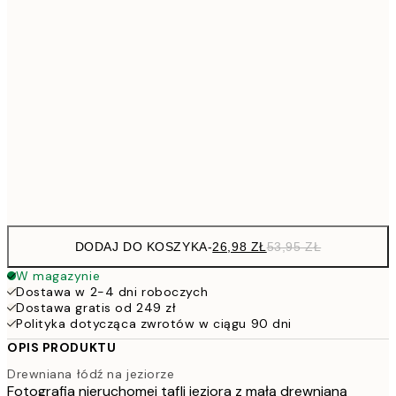
4
30x40 cm
7
50x70 cm
15
10
70x100 cm
20
Frame
options
DODAJ DO KOSZYKA
-
26,98 ZŁ
53,95 ZŁ
W magazynie
Dostawa w 2-4 dni roboczych
Dostawa gratis od 249 zł
Polityka dotycząca zwrotów w ciągu 90 dni
OPIS PRODUKTU
Drewniana łódź na jeziorze
Fotografia nieruchomej tafli jeziora z małą drewnianą