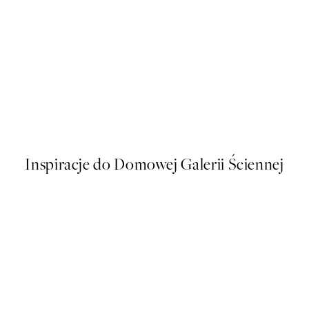
50%*
Chocolate Brownies Plakat
Od 26,98 zł
53,95 zł
Inspiracje do Domowej Galerii Ściennej