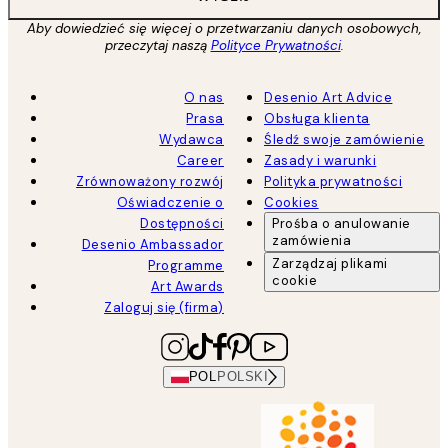
Aby dowiedzieć się więcej o przetwarzaniu danych osobowych,
przeczytaj naszą
Polityce Prywatności
.
O nas
Desenio Art Advice
Prasa
Obsługa klienta
Wydawca
Śledź swoje zamówienie
Career
Zasady i warunki
Zrównoważony rozwój
Polityka prywatności
Oświadczenie o
Cookies
Dostępności
Prośba o anulowanie
zamówienia
Desenio Ambassador
Zarządzaj plikami
Programme
cookie
Art Awards
Zaloguj się (firma)
POL
POLSKI