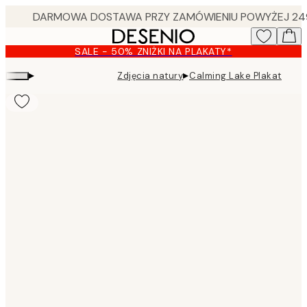
Skip
to
main
SALE - 50% ZNIŻKI NA PLAKATY*
content.
▸
▸
Zdjęcia natury
Calming Lake Plakat
Product
images