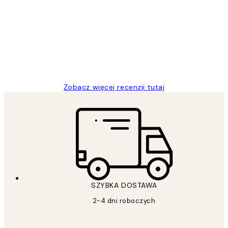
klientów
Excellent quality at a nice price
20 kwi
Magdalena B
Zobacz więcej recenzji tutaj
SZYBKA DOSTAWA
2-4 dni roboczych