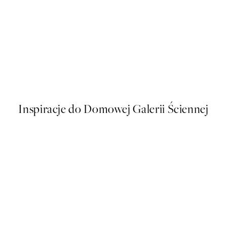
NOWOSCI
Pumpkin Variety Plakat
Od 32 zł
Inspiracje do Domowej Galerii Ściennej