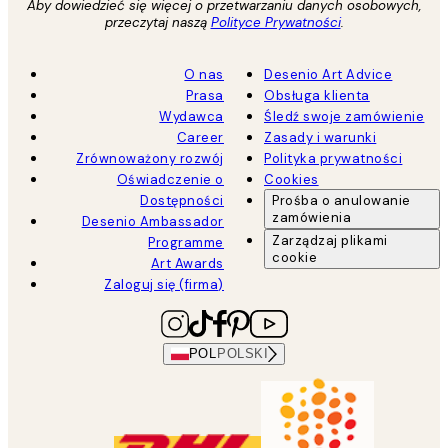
Aby dowiedzieć się więcej o przetwarzaniu danych osobowych,
przeczytaj naszą
Polityce Prywatności
.
O nas
Desenio Art Advice
Prasa
Obsługa klienta
Wydawca
Śledź swoje zamówienie
Career
Zasady i warunki
Zrównoważony rozwój
Polityka prywatności
Oświadczenie o
Cookies
Dostępności
Prośba o anulowanie
zamówienia
Desenio Ambassador
Zarządzaj plikami
Programme
cookie
Art Awards
Zaloguj się (firma)
POL
POLSKI