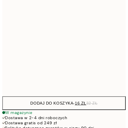
26,9
21x30 cm
53,
4
30x40 cm
5
40x50 cm
10
7
50x70 cm
15
10
70x100 cm
20
Frame
options
DODAJ DO KOSZYKA
-
16 ZŁ
32 ZŁ
W magazynie
Dostawa w 2-4 dni roboczych
Dostawa gratis od 249 zł