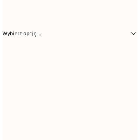
Wybierz opcję...
1
13x18 cm