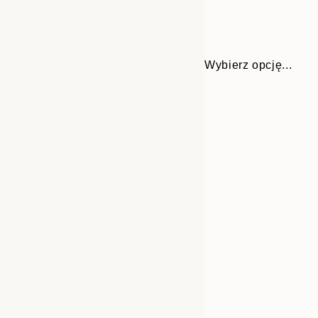
Wybierz opcję...
Frame
30x40 cm
options
50x70 cm