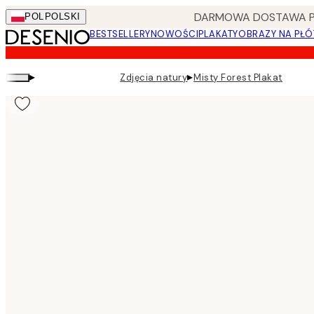
Skip
DARMOWA DOSTAWA PRZ
POL
POLSKI
to
BESTSELLERY
NOWOŚCI
PLAKATY
OBRAZY NA PŁÓ
main
content.
▸
▸
Zdjęcia natury
Misty Forest Plakat