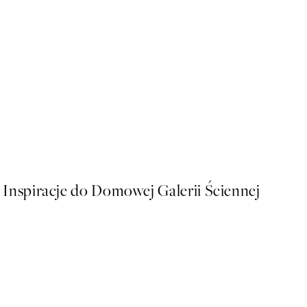
-70%
Outlet
Rye Ears Plakat
25,80 zł
86 zł
Inspiracje do Domowej Galerii Ściennej