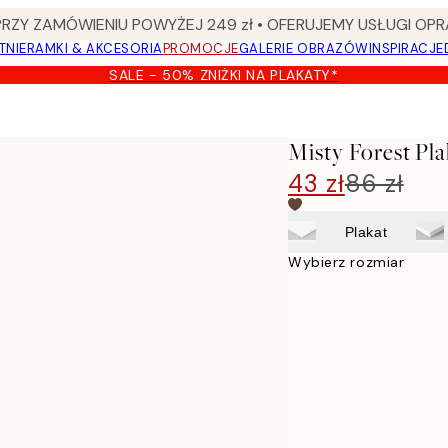
Y ZAMÓWIENIU POWYŻEJ 249 zł • OFERUJEMY USŁUGI OPR
TNIE
RAMKI & AKCESORIA
PROMOCJE
GALERIE OBRAZÓW
INSPIRACJE
SALE - 50% ZNIŻKI NA PLAKATY*
Misty Forest Pla
43 zł
86 zł
Plakat
Wybierz rozmiar