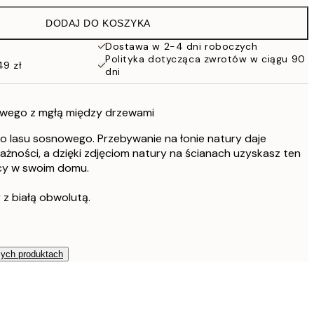
152 zł
DODAJ DO KOSZYKA
Dostawa w 2-4 dni roboczych
Polityka dotycząca zwrotów w ciągu 90
49 zł
dni
owego z mgłą między drzewami
o lasu sosnowego. Przebywanie na łonie natury daje
ażności, a dzięki zdjęciom natury na ścianach uzyskasz ten
cy w swoim domu.
 z białą obwolutą.
zych produktach