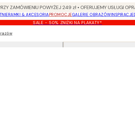
Y ZAMÓWIENIU POWYŻEJ 249 zł • OFERUJEMY USŁUGI OPR
TNIE
RAMKI & AKCESORIA
PROMOCJE
GALERIE OBRAZÓW
INSPIRACJE
SALE - 50% ZNIŻKI NA PLAKATY*
brazów