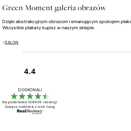
Green Moment galeria obrazów
Dzięki abstrakcyjnym obrazom i emanującym spokojem plakato
Wszystkie plakaty kupisz w naszym sklepie.
SALON
4.4
Opinie
klientów
Excellent quality a
DOSKONALI
Na podstawie 108435 recenzji.
Zobacz niektóre z nich tutaj.
20 kwi
Magdalena B