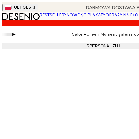
Skip
DARMOWA DOSTAWA PRZ
POL
POLSKI
to
BESTSELLERY
NOWOŚCI
PLAKATY
OBRAZY NA PŁÓ
main
content.
▸
▸
Salon
Green Moment galeria o
SPERSONALIZUJ