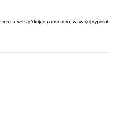
cesz stworzyć kojącą atmosferę w swojej sypialni.
Zweryfikowany kupujący
Wszystko s
10 kwi
Justyna K