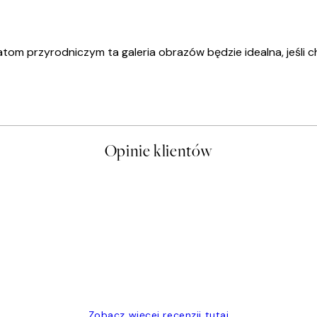
m przyrodniczym ta galeria obrazów będzie idealna, jeśli ch
Opinie klientów
t a nice price
Zobacz więcej recenzji tutaj