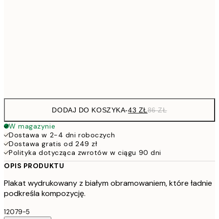
7
50x70 cm
15
10
70x100 cm
20
Frame
options
DODAJ DO KOSZYKA
-
43 ZŁ
86 ZŁ
W magazynie
Dostawa w 2-4 dni roboczych
Dostawa gratis od 249 zł
Polityka dotycząca zwrotów w ciągu 90 dni
OPIS PRODUKTU
Plakat wydrukowany z białym obramowaniem, które ładnie
podkreśla kompozycję.
12079-5