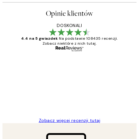
Opinie klientów
DOSKONALI
4.4 na 5 gwiazdek
Na podstawie 108435 recenzji.
Zobacz niektóre z nich tutaj.
Zweryfikowany kupujący
Opinie
klientów
Excellent quality at a nice price
20 kwi
Magdalena B
Zobacz więcej recenzji tutaj