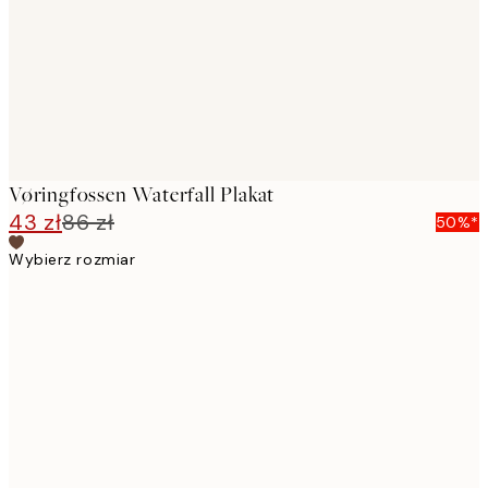
images
Vøringfossen Waterfall Plakat
43 zł
86 zł
50%*
Wybierz rozmiar