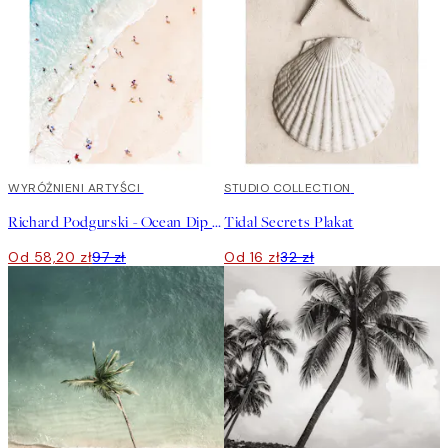
40%*
WYRÓŻNIENI ARTYŚCI
50%*
STUDIO COLLECTION
Richard Podgurski - Ocean Dip Plakat
Tidal Secrets Plakat
Od 58,20 zł
97 zł
Od 16 zł
32 zł