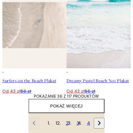
50%*
50%*
Surfers on the Beach Plakat
Dreamy Pastel Beach No1 Plakat
Od 43 zł
86 zł
Od 43 zł
86 zł
POKAZANIE 36 Z 117 PRODUKTÓW
POKAŻ WIĘCEJ
1
2
3
4