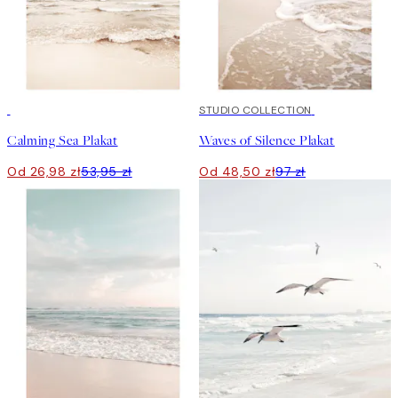
50%*
50%*
STUDIO COLLECTION
Calming Sea Plakat
Waves of Silence Plakat
Od 26,98 zł
53,95 zł
Od 48,50 zł
97 zł