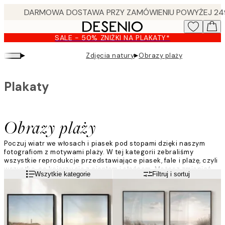
Skip
to
main
SALE - 50% ZNIŻKI NA PLAKATY*
content.
▸
▸
Zdjęcia natury
Obrazy plaży
Plakaty
Obrazy plaży
Poczuj wiatr we włosach i piasek pod stopami dzięki naszym
fotografiom z motywami plaży. W tej kategorii zebraliśmy
wszystkie reprodukcje przedstawiające piasek, fale i plażę, czyli
wszystko, co kojarzy się z ciepłem i słońcem. Możesz zmieniać
Czytaj więcej
Wszytkie kategorie
Filtruj i sortuj
wystrój domu w zależności od pory roku, albo zostawić na
ścianach plakaty z motywami plaży przez cały rok.