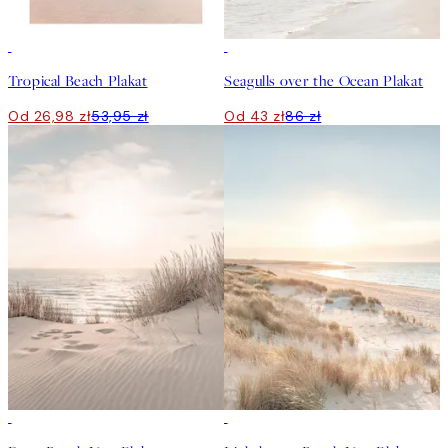
50%*
50%*
Tropical Beach Plakat
Seagulls over the Ocean Plakat
Od 26,98 zł
53,95 zł
Od 43 zł
86 zł
50%*
50%*