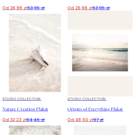
Od 26,98 zł
53,95 zł
Od 26,98 zł
53,95 zł
50%*
STUDIO COLLECTION
50%*
STUDIO COLLECTION
Nature Creation Plakat
Origins of Everything Plakat
Od 32,23 zł
64,45 zł
Od 48,50 zł
97 zł