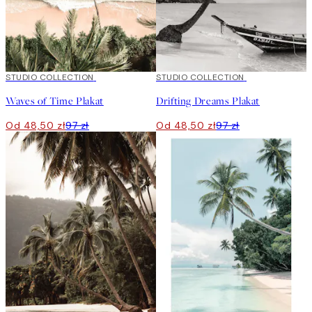
50%*
STUDIO COLLECTION
50%*
STUDIO COLLECTION
Waves of Time Plakat
Drifting Dreams Plakat
Od 48,50 zł
97 zł
Od 48,50 zł
97 zł