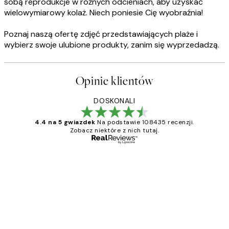
sobą reprodukcje w różnych odcieniach, aby uzyskać
wielowymiarowy kolaż. Niech poniesie Cię wyobraźnia!
Poznaj naszą ofertę zdjęć przedstawiających plaże i
wybierz swoje ulubione produkty, zanim się wyprzedadzą.
Opinie klientów
DOSKONALI
4.4 na 5 gwiazdek
Na podstawie 108435 recenzji.
Zobacz niektóre z nich tutaj.
Zweryfikowany kupujący
Opinie
klientów
Excellent quality at a nice price
20 kwi