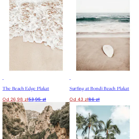
50%*
50%*
The Beach Edge Plakat
Surfing at Bondi Beach Plakat
Od 26,98 zł
53,95 zł
Od 43 zł
86 zł