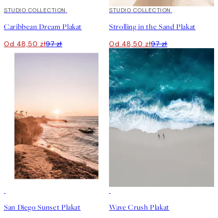
50%*
STUDIO COLLECTION
50%*
STUDIO COLLECTION
Caribbean Dream Plakat
Strolling in the Sand Plakat
Od 48,50 zł
97 zł
Od 48,50 zł
97 zł
50%*
50%*
San Diego Sunset Plakat
Wave Crush Plakat