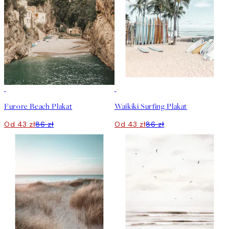
50%*
50%*
Furore Beach Plakat
Waikiki Surfing Plakat
Od 43 zł
86 zł
Od 43 zł
86 zł