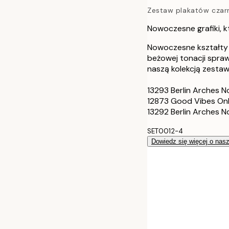
Zestaw plakatów czarny
50x70 cm
Nowoczesne grafiki, k
70x100 cm
Nowoczesne kształty 
beżowej tonacji spraw
naszą kolekcją zesta
13293 Berlin Arches N
12873 Good Vibes On
13292 Berlin Arches N
SET0012-4
Dowiedz się więcej o nas