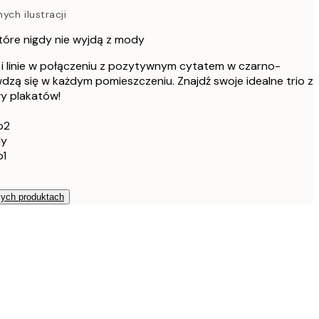
273,60 zł
ch ilustracji
456 zł
tóre nigdy nie wyjdą z mody
397,20 zł
662 zł
i linie w połączeniu z pozytywnym cytatem w czarno-
dzą się w każdym pomieszczeniu. Znajdź swoje idealne trio z
wy plakatów!
o2
ly
o1
zych produktach