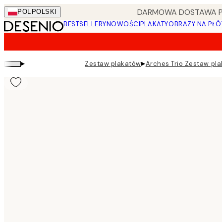
Skip
DARMOWA DOSTAWA PRZ
POL
POLSKI
to
BESTSELLERY
NOWOŚCI
PLAKATY
OBRAZY NA PŁÓ
main
content.
▸
▸
Zestaw plakatów
Arches Trio Zestaw pl