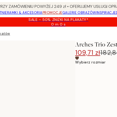
Y ZAMÓWIENIU POWYŻEJ 249 zł • OFERUJEMY USŁUGI OPR
TNIE
RAMKI & AKCESORIA
PROMOCJE
GALERIE OBRAZÓW
INSPIRACJE
SALE - 50% ZNIŻKI NA PLAKATY*
0 m
0 s
Ważny
do:
akatów
2026-
08-
Arches Trio Zes
09
109,71 zł
182,8
Wybierz rozmiar