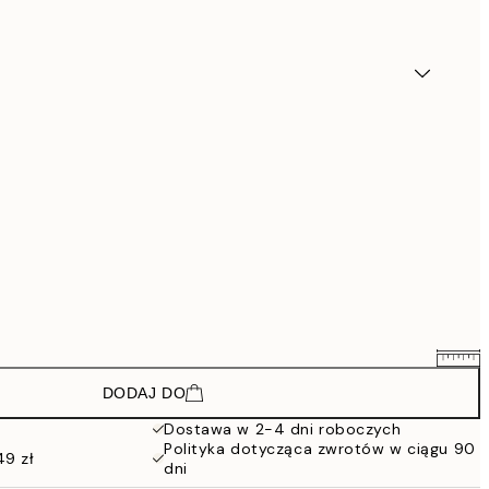
DODAJ DO
109,71 zł
182,85 zł
Dostawa w 2-4 dni roboczych
Polityka dotycząca zwrotów w ciągu 90
168 zł
49 zł
dni
280 zł