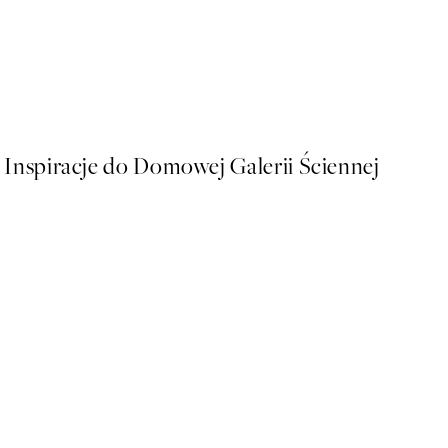
50%*
Elegant Vase Plakat
Od 26,98 zł
53,95 zł
Inspiracje do Domowej Galerii Ściennej