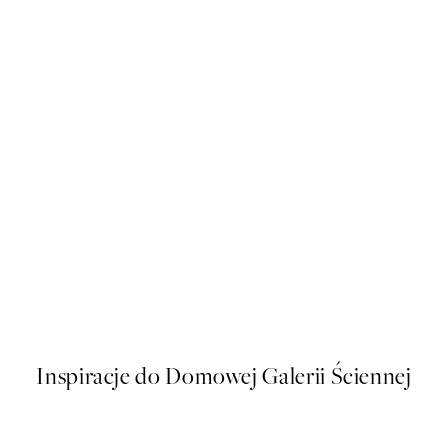
50%*
Life Happens Here Plakat
Od 16 zł
32 zł
Inspiracje do Domowej Galerii Ściennej