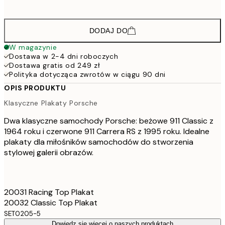
30
DODAJ DO
W magazynie
Dostawa w 2-4 dni roboczych
Dostawa gratis od 249 zł
Polityka dotycząca zwrotów w ciągu 90 dni
OPIS PRODUKTU
Klasyczne Plakaty Porsche
Dwa klasyczne samochody Porsche: beżowe 911 Classic z
1964 roku i czerwone 911 Carrera RS z 1995 roku. Idealne
plakaty dla miłośników samochodów do stworzenia
stylowej galerii obrazów.
20031 Racing Top Plakat
20032 Classic Top Plakat
SET0205-5
Dowiedz się więcej o naszych produktach