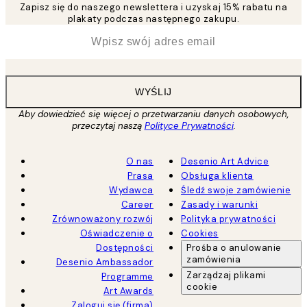
Zapisz się do naszego newslettera i uzyskaj 15% rabatu na
plakaty podczas następnego zakupu.
*
Email
WYŚLIJ
Aby dowiedzieć się więcej o przetwarzaniu danych osobowych,
przeczytaj naszą
Polityce Prywatności
.
O nas
Desenio Art Advice
Prasa
Obsługa klienta
Wydawca
Śledź swoje zamówienie
Career
Zasady i warunki
Zrównoważony rozwój
Polityka prywatności
Oświadczenie o
Cookies
Dostępności
Prośba o anulowanie
zamówienia
Desenio Ambassador
Zarządzaj plikami
Programme
cookie
Art Awards
Zaloguj się (firma)