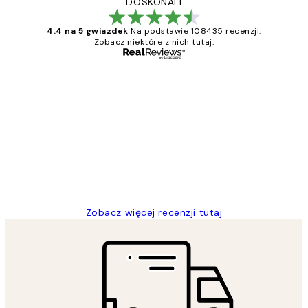
DOSKONALI
4.4 na 5 gwiazdek
Na podstawie 108435 recenzji.
Zobacz niektóre z nich tutaj.
Zweryfikowany kupujący
Opinie
klientów
Excellent quality at a nice price
20 kwi
Magdalena B
Zobacz więcej recenzji tutaj